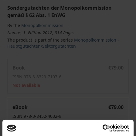
Sondergutachten der Monopolkommission
gemäß § 62 Abs. 1 EnWG
By the
Monopolkommission
Nomos, 1. Edition 2012, 314 Pages
The product is part of the series
Monopolkommission –
Hauptgutachten/Sektorgutachten
Sondergutachten 59: Energie 2011: Wettbewerbsentwick
Book
€79.00
ISBN 978-3-8329-7107-6
Not available
Sondergutachten 59: Energie 2011: Wettbewerbsentwick
eBook
€79.00
ISBN 978-3-8452-4032-9
Available