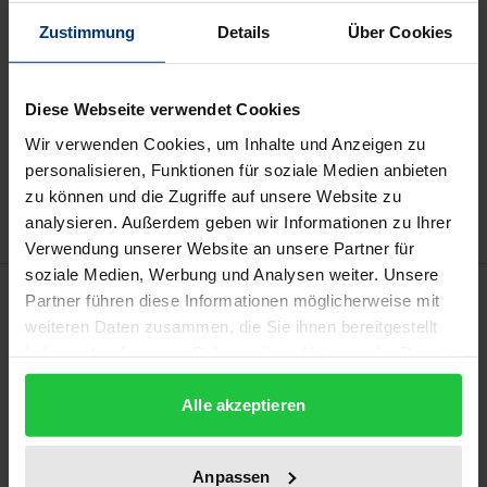
Zustimmung
Details
Über Cookies
Prices include VAT. Depending on the delivery address, VAT
may vary at checkout.
Diese Webseite verwendet Cookies
Add to Cart
Wir verwenden Cookies, um Inhalte und Anzeigen zu
Add to Wish List
personalisieren, Funktionen für soziale Medien anbieten
Delivery cost notice
zu können und die Zugriffe auf unsere Website zu
analysieren. Außerdem geben wir Informationen zu Ihrer
Verwendung unserer Website an unsere Partner für
soziale Medien, Werbung und Analysen weiter. Unsere
Description
Partner führen diese Informationen möglicherweise mit
weiteren Daten zusammen, die Sie ihnen bereitgestellt
haben oder die sie im Rahmen Ihrer Nutzung der Dienste
Mit der vorliegenden Untersuchung stellt die
gesammelt haben.
Monopolkommission zum dritten Mal ein
Alle akzeptieren
Sondergutachten gemäß § 62 Abs. 1 EnWG vor. Sie
stellt darin fest, dass die Wettbewerbsentwicklung
Anpassen
auf einzelnen Märkten im Strom- und Gassektor