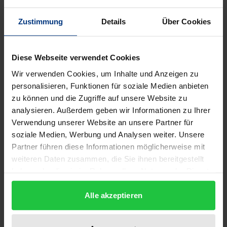
Zustimmung
Details
Über Cookies
Der Rationalitätsbegriff steht seit Beginn
spieltheoretischer Wissenschaft im Fokus einer
Vielzahl von Diskussionen, Untersuchungen und
Diese Webseite verwendet Cookies
Experimenten. Der von Camerer 1997 geprägte
Wir verwenden Cookies, um Inhalte und Anzeigen zu
Begriff der Sophisticated Rationality nimmt in der
personalisieren, Funktionen für soziale Medien anbieten
Reihe der Rationalitätskonzepte eine besondere
zu können und die Zugriffe auf unsere Website zu
Stellung ein, da bei diesem Konzept der Einfluss des
analysieren. Außerdem geben wir Informationen zu Ihrer
eigenen Handelns auf das Handeln des Mitspielers
Verwendung unserer Website an unsere Partner für
soziale Medien, Werbung und Analysen weiter. Unsere
explizit Berücksichtigung findet. Die vorliegende
Partner führen diese Informationen möglicherweise mit
Arbeit beantwortet zwei relevante Fragestellungen
weiteren Daten zusammen, die Sie ihnen bereitgestellt
im Kontext des Centipede-Spiels: (1) Lässt sich
haben oder die sie im Rahmen Ihrer Nutzung der Dienste
Sophisticated Rationality im für das Konzept
gesammelt haben.
ebenfalls relevanten zeitlichen Verlauf nachweisen?
Alle akzeptieren
(2) Lässt sich Sophisticated Rationality von
verwandten Erklärungsmodellen experimentell