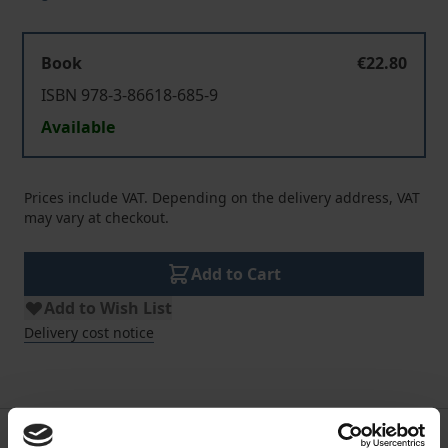
Book
€22.80
ISBN 978-3-86618-685-9
Available
Prices include VAT. Depending on the delivery address, VAT
may vary at checkout.
Add to Cart
Add to Wish List
Delivery cost notice
Description