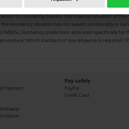
 insolvency, pertaining to the recognition of insolvency si
irectors to constantly monitor the financial situation of the 
of the insolvency situation has increased considerably in Ge
 FMStG). Insolvency predictions aims exist specifically for 
 procedure? Which standard of due diligence is required? Th
Pay safely
nd Payment
PayPal
Credit Card
ithdrawal
scription