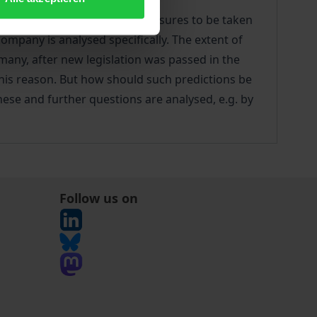
gns, and with the necessary measures to be taken
company is analysed specifically. The extent of
rmany, after new legislation was passed in the
this reason. But how should such predictions be
ese and further questions are analysed, e.g. by
Follow us on