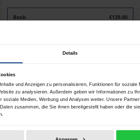
Sorgfaltskonforme Prognosen und Pflichten der Geschäf
Book
€129.00
ISBN 978-3-8487-4074-1
Temporarily unavailable. Delivery in approximately
3-5 work days
Details
Prices include VAT. Depending on the delivery address, VAT may
Cookies
Add to Cart
Add to Wish List
nhalte und Anzeigen zu personalisieren, Funktionen für soziale
Delivery cost notice
Website zu analysieren. Außerdem geben wir Informationen zu I
r soziale Medien, Werbung und Analysen weiter. Unsere Partner
 Daten zusammen, die Sie ihnen bereitgestellt haben oder die s
n.
Bibliographical data
Anpassen