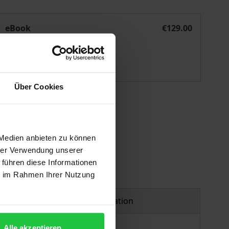
tsleiter im Vorfeld der Insolvenz
Sorgfaltskonforme Prognosen und Pflichten der Geschäftsle
eBook
€129.00
ISBN 978-3-8452-8383-8
Available
Über Cookies
 vary at checkout.
 Medien anbieten zu können
hrer Verwendung unserer
 führen diese Informationen
ie im Rahmen Ihrer Nutzung
Product safety information
Alle akzeptieren