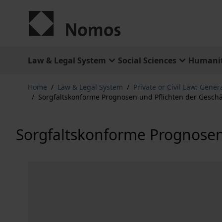
Skip to Content
Law & Legal System
Social Sciences
Humanit
Home
/
Law & Legal System
/
Private or Civil Law: Gener
/
Sorgfaltskonforme Prognosen und Pflichten der Geschäf
Sorgfaltskonforme Prognosen 