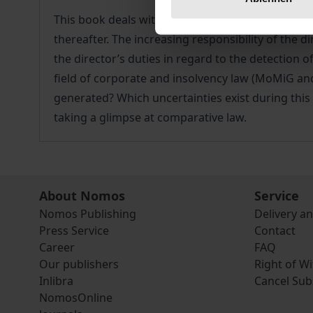
This book deals with the director’s duties before
thereafter. The increasing responsibility of the d
the director’s duties in regard to the detection 
field of corporate and insolvency law (MoMiG and
generated? Which uncertainties exist during this
taking a glimpse at comparative law.
About Nomos
Service
Nomos Publishing
Delivery a
Press Service
Contact
Career
FAQ
Our publishers
Right of W
Inlibra
Cancel Sub
NomosOnline