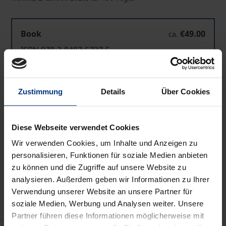
Book
€49.00
ca.
ISBN 978-3-8487-5727-5
Published ca. December 2026 (can be pre-
ordered)
Zustimmung
Details
Über Cookies
Prices include VAT. Depending on the delivery address, VAT
may vary at checkout.
Diese Webseite verwendet Cookies
Wir verwenden Cookies, um Inhalte und Anzeigen zu
Add to Cart
personalisieren, Funktionen für soziale Medien anbieten
zu können und die Zugriffe auf unsere Website zu
Add to Wish List
analysieren. Außerdem geben wir Informationen zu Ihrer
Delivery cost notice
Verwendung unserer Website an unsere Partner für
soziale Medien, Werbung und Analysen weiter. Unsere
Partner führen diese Informationen möglicherweise mit