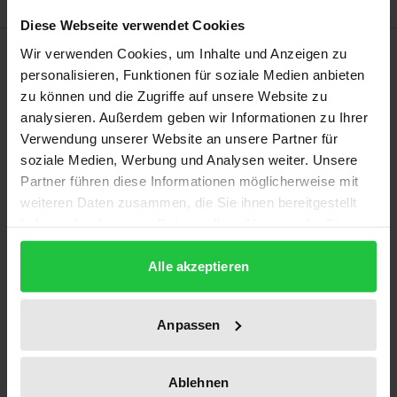
Diese Webseite verwendet Cookies
Bibliographical data
Wir verwenden Cookies, um Inhalte und Anzeigen zu
personalisieren, Funktionen für soziale Medien anbieten
zu können und die Zugriffe auf unsere Website zu
Edition
analysieren. Außerdem geben wir Informationen zu Ihrer
1
Verwendung unserer Website an unsere Partner für
soziale Medien, Werbung und Analysen weiter. Unsere
ISBN
Partner führen diese Informationen möglicherweise mit
978-3-7890-5736-6
weiteren Daten zusammen, die Sie ihnen bereitgestellt
haben oder die sie im Rahmen Ihrer Nutzung der Dienste
Subtitle
gesammelt haben.
Festschrift für Eberhard Blankenburg zum 60.
Alle akzeptieren
Geburtstag
Anpassen
Publication Date
Dec 28, 1998
Ablehnen