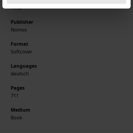
Year of Publication
1998
Publisher
Nomos
Format
Softcover
Languages
deutsch
Pages
711
Medium
Book