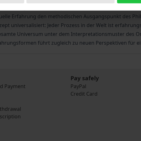
er letzten großen Metaphysik-Entwürfe im 20. Jahrhundert. 
duelle Erfahrung den methodischen Ausgangspunkt des Philo
t universalisiert: Jeder Prozess in der Welt ist erfahrung
 gesamte Universum unter dem Interpretationsmuster des 
ahrungsformen führt zugleich zu neuen Perspektiven für e
Pay safely
nd Payment
PayPal
Credit Card
ithdrawal
scription