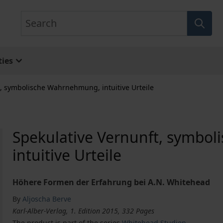
Search
ies
t, symbolische Wahrnehmung, intuitive Urteile
Spekulative Vernunft, symbo
intuitive Urteile
Höhere Formen der Erfahrung bei A.N. Whitehead
By
Aljoscha Berve
Karl-Alber-Verlag, 1. Edition 2015, 332 Pages
The product is part of the series
Whitehead Studien