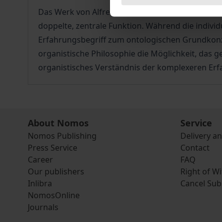
Das Werk von Alfred North Whitehead ist einer d
doppelte, zentrale Funktion. Während die indivi
Erfahrungsbegriff zum ontologischen Grundkonzep
organistische Philosophie die Möglichkeit, das
organistisches Verständnis der komplexeren Erf
About Nomos
Service
Nomos Publishing
Delivery a
Press Service
Contact
Career
FAQ
Our publishers
Right of W
Inlibra
Cancel Sub
NomosOnline
Journals