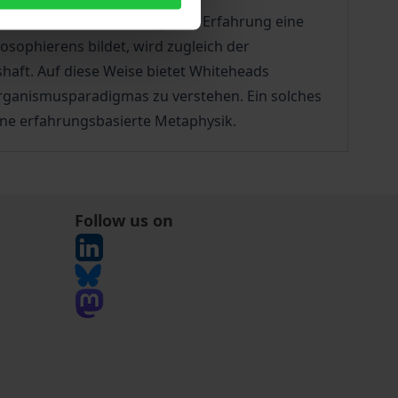
Dabei erfüllt das Konzept der Erfahrung eine
sophierens bildet, wird zugleich der
shaft. Auf diese Weise bietet Whiteheads
Organismusparadigmas zu verstehen. Ein solches
ine erfahrungsbasierte Metaphysik.
Follow us on