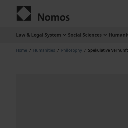
Skip to Content
Law & Legal System
Social Sciences
Humanit
Home
/
Humanities
/
Philosophy
/
Spekulative Vernunf