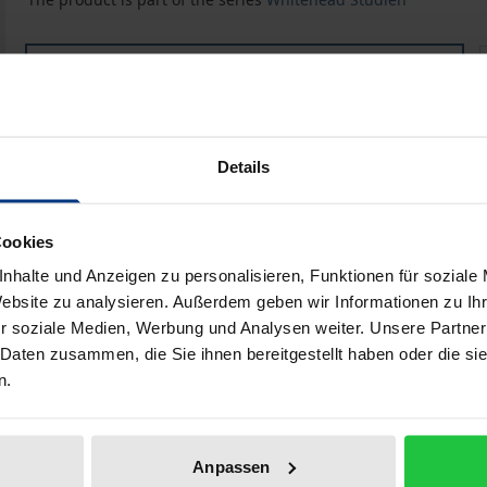
Spekulative Vernunft, symbolische Wahrnehmung, intuit
Book
€39.00
ISBN 978-3-495-48689-4
Available
Details
Prices include VAT. Depending on the delivery address, VAT may
Cookies
Add to Cart
Add to Wish List
nhalte und Anzeigen zu personalisieren, Funktionen für soziale
Website zu analysieren. Außerdem geben wir Informationen zu I
Delivery cost notice
r soziale Medien, Werbung und Analysen weiter. Unsere Partner
 Daten zusammen, die Sie ihnen bereitgestellt haben oder die s
n.
Bibliographical data
Anpassen