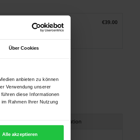
ive Urteile
Spekulative Vernunft, symbolische Wahrnehmung, intuitive 
eBook
€39.00
ISBN 978-3-495-80839-9
Available
Über Cookies
 vary at checkout.
 Medien anbieten zu können
hrer Verwendung unserer
 führen diese Informationen
ie im Rahmen Ihrer Nutzung
Product safety information
Alle akzeptieren