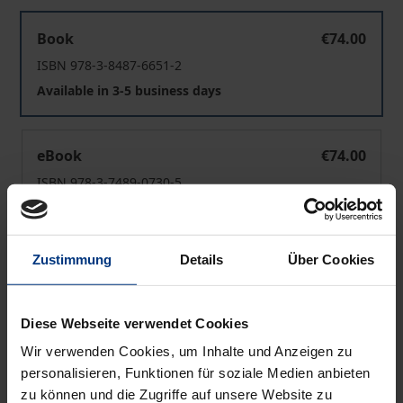
Spezifizierte Informationspflichten
Book
€74.00
ISBN 978-3-8487-6651-2
Available in 3-5 business days
Spezifizierte Informationspflichten
eBook
€74.00
ISBN 978-3-7489-0730-5
Available
Zustimmung
Details
Über Cookies
Prices include VAT. Depending on the delivery address, VAT
may vary at checkout.
Diese Webseite verwendet Cookies
Add to Cart
Wir verwenden Cookies, um Inhalte und Anzeigen zu
Add to Wish List
personalisieren, Funktionen für soziale Medien anbieten
Delivery cost notice
zu können und die Zugriffe auf unsere Website zu