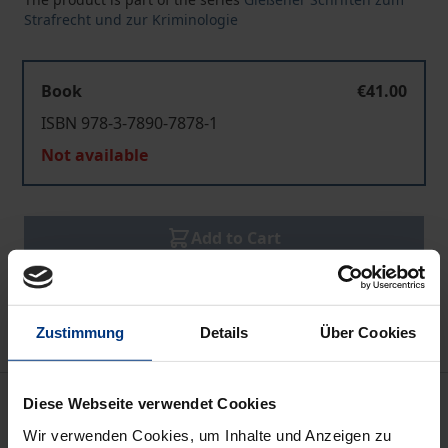
Strafrecht und zur Kriminologie
Book
€41.00
ISBN 978-3-7890-7878-1
Not available
Add to Cart
Add to Wish List
Delivery cost notice
Zustimmung
Details
Über Cookies
Description
Diese Webseite verwendet Cookies
Wir verwenden Cookies, um Inhalte und Anzeigen zu