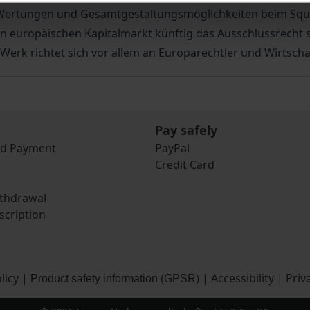
e Wertungen und Gesamtgestaltungsmöglichkeiten beim Squ
 europäischen Kapitalmarkt künftig das Ausschlussrecht s
Werk richtet sich vor allem an Europarechtler und Wirtschaf
Pay safely
nd Payment
PayPal
Credit Card
ithdrawal
scription
licy
|
|
Accessibility
|
Priv
Product safety information (GPSR)