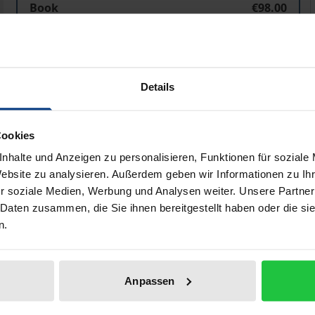
Book
€98.00
ISBN 978-3-8329-3506-1
Available in 3-5 business days
Details
Prices include VAT. Depending on the delivery address, VAT may
Add to Cart
Add to Wish List
Cookies
nhalte und Anzeigen zu personalisieren, Funktionen für soziale
Delivery cost notice
Website zu analysieren. Außerdem geben wir Informationen zu I
r soziale Medien, Werbung und Analysen weiter. Unsere Partner
 Daten zusammen, die Sie ihnen bereitgestellt haben oder die s
n.
Bibliographical data
Anpassen
von Minderheitsaktionären aus der Aktiengesellschaft inner
n Vorschriften Polens und anderer europäischer Staaten. M