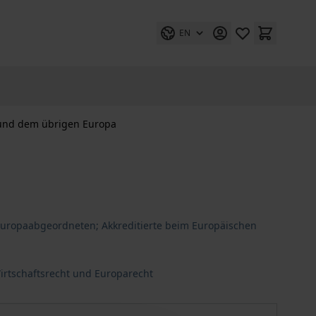
EN
 und dem übrigen Europa
Europaabgeordneten; Akkreditierte beim Europäischen
irtschaftsrecht und Europarecht
uropa
Squeeze-out in Deutschland, Polen und dem übrigen Europ