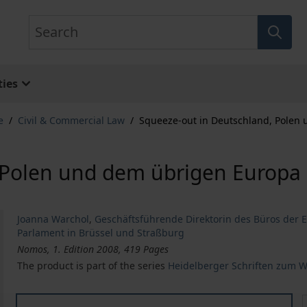
Search
ies
e
/
Civil & Commercial Law
/
Squeeze-out in Deutschland, Polen
 Polen und dem übrigen Europa
Joanna Warchol
,
Geschäftsführende Direktorin des Büros der 
Parlament in Brüssel und Straßburg
Nomos, 1. Edition 2008, 419 Pages
The product is part of the series
Heidelberger Schriften zum W
Squeeze-out in Deutschland, Polen und dem übrigen E