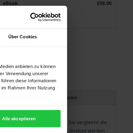
eBook
€98.00
ISBN 978-3-8452-1021-6
Available
Über Cookies
 vary at checkout.
 Medien anbieten zu können
hrer Verwendung unserer
 führen diese Informationen
ie im Rahmen Ihrer Nutzung
Product safety information
Alle akzeptieren
halb der Europäischen Union. Sie vergleicht die
it dieser rechtsvergleichenden Analyse werden