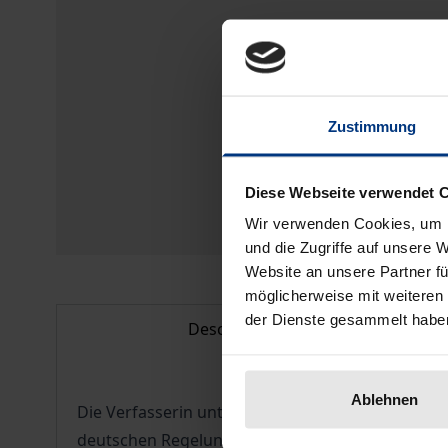
Zustimmung
Diese Webseite verwendet 
Wir verwenden Cookies, um I
und die Zugriffe auf unsere 
Website an unsere Partner fü
möglicherweise mit weiteren
der Dienste gesammelt habe
Description
Ablehnen
Die Verfasserin untersucht das Ausschlussrecht 
deutschen Regelungen in §§ 327a ff. AktG mit de