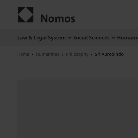
Skip to Content
Law & Legal System
Social Sciences
Humanit
Home
/
Humanities
/
Philosophy
/
Sri Aurobindo