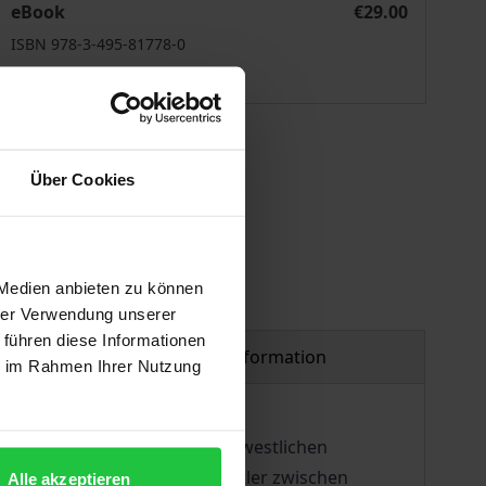
eBook
€29.00
ISBN 978-3-495-81778-0
Available
 vary at checkout.
Über Cookies
 Medien anbieten zu können
hrer Verwendung unserer
 führen diese Informationen
Product safety information
ie im Rahmen Ihrer Nutzung
eine gründliche Kenntnis der westlichen
 er zum hervorragenden Vermittler zwischen
Alle akzeptieren