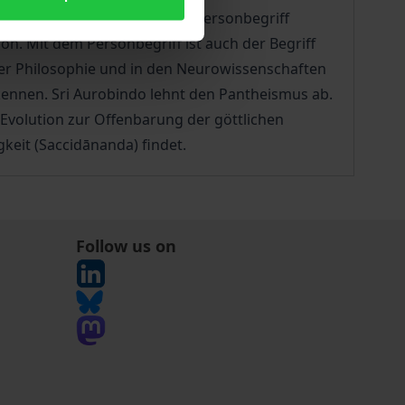
ch wird untersucht, ob sein Personbegriff
on. Mit dem Personbegriff ist auch der Begriff
der Philosophie und in den Neurowissenschaften
rkennen. Sri Aurobindo lehnt den Pantheismus ab.
 Evolution zur Offenbarung der göttlichen
gkeit (Saccidānanda) findet.
Follow us on