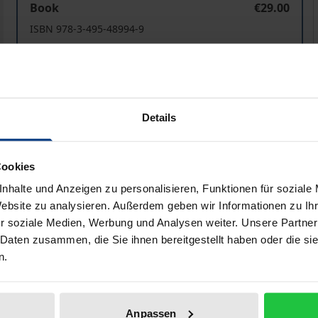
Book
€29.00
ISBN 978-3-495-48994-9
Available
Prices include VAT. Depending on the delivery address, VAT may
Details
Add to Cart
Add to Wish List
Delivery cost notice
Cookies
nhalte und Anzeigen zu personalisieren, Funktionen für soziale
Website zu analysieren. Außerdem geben wir Informationen zu I
r soziale Medien, Werbung und Analysen weiter. Unsere Partner
iographical data
Reviews
 Daten zusammen, die Sie ihnen bereitgestellt haben oder die s
n.
chen Philosophen und Weisen des 20. Jahrhunderts. Durch s
hischen und spirituellen Tradition Indiens andererseits ist
Anpassen