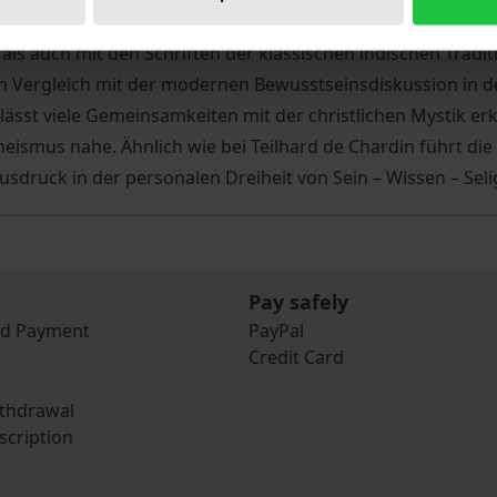
entrum seiner Philosophie steht die Person. In diesem Bu
ls auch mit den Schriften der klassischen indischen Traditi
in Vergleich mit der modernen Bewusstseinsdiskussion in 
 lässt viele Gemeinsamkeiten mit der christlichen Mystik e
ismus nahe. Ähnlich wie bei Teilhard de Chardin führt die
usdruck in der personalen Dreiheit von Sein – Wissen – Seli
Pay safely
nd Payment
PayPal
Credit Card
ithdrawal
scription