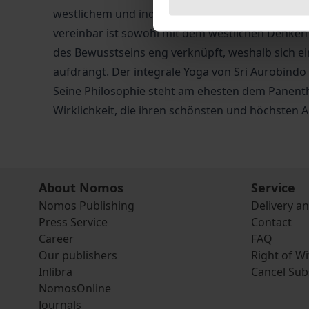
westlichem und indischem Denken geworden. Im Z
vereinbar ist sowohl mit dem westlichen Denken a
des Bewusstseins eng verknüpft, weshalb sich e
aufdrängt. Der integrale Yoga von Sri Aurobindo
Seine Philosophie steht am ehesten dem Panenthe
Wirklichkeit, die ihren schönsten und höchsten A
About Nomos
Service
Nomos Publishing
Delivery a
Press Service
Contact
Career
FAQ
Our publishers
Right of W
Inlibra
Cancel Sub
NomosOnline
Journals