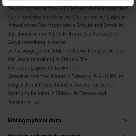
Die Menschenrechte – ein Element der europäischen
Kultur und des Rechts o Die Menschenrechtsidee im
chinesischen Rechtsdenken o Schuld und Strafe in
der chinesischen Rechtskultur o Das Konzept der
Gewaltenteilung in seiner
verfassungsgeschichtlichen Entwicklung o Die Idee
der Gewaltenteilung in China o Die
Verfassungsgerichtsbarkeit und
Grundrechtsentwicklung in Taiwan (1949–1999) im
Vergleich mit Deutschland o Das Verhältnis von
Staat und Religion in China – in Europa und
Nordamerika.
Bibliographical data