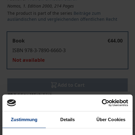
Nomos, 1. Edition 2000, 214 Pages
The product is part of the series
Beiträge zum
ausländischen und vergleichenden öffentlichen Recht
Book
€44.00
ISBN 978-3-7890-6660-3
Not available
Add to Cart
Add to Wish List
Delivery cost notice
Zustimmung
Details
Über Cookies
Description