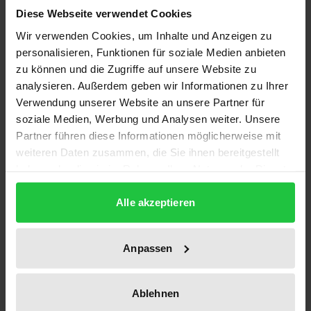
Diese Webseite verwendet Cookies
Wir verwenden Cookies, um Inhalte und Anzeigen zu
Die grundlegenden Institute unseres Rechts haben
personalisieren, Funktionen für soziale Medien anbieten
tiefe historische Wurzeln und sind zugleich
zu können und die Zugriffe auf unsere Website zu
Ausdruck der kulturellen Situation einer Epoche.
analysieren. Außerdem geben wir Informationen zu Ihrer
Das Recht ist aber nicht nur eine Begleiterscheinung
Verwendung unserer Website an unsere Partner für
der Kultur, sondern ein höchst produktiver Faktor
soziale Medien, Werbung und Analysen weiter. Unsere
für die Entwicklung derselben, was besonders am
Partner führen diese Informationen möglicherweise mit
weiteren Daten zusammen, die Sie ihnen bereitgestellt
Beispiel der taiwanesischen
haben oder die sie im Rahmen Ihrer Nutzung der Dienste
Verfassungsgerichtsbarkeit deutlich gemacht wird.
gesammelt haben.
Die Beiträge dieses Bandes setzen nicht nur die
Alle akzeptieren
europäischen Rechtsordnungen in Beziehung mit
der chinesischen, sondern thematisieren auch die
Anpassen
unterschiedlichen kulturellen Grundauffassungen,
die die praktische Handhabung des rezipierten
Rechts beeinflussen.
Ablehnen
Aus dem Inhalt: