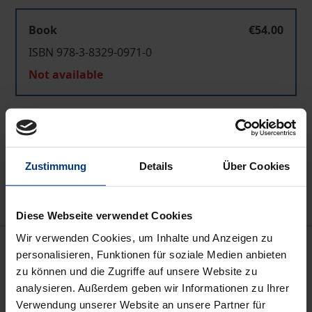
Book
€54.00
ISBN 978-3-8329-0971-0
Not available
Add to Cart
Add to Wish List
Zustimmung
Details
Über Cookies
Delivery cost notice
Diese Webseite verwendet Cookies
Wir verwenden Cookies, um Inhalte und Anzeigen zu
Description
personalisieren, Funktionen für soziale Medien anbieten
zu können und die Zugriffe auf unsere Website zu
Die Studie leistet einen Beitrag zur Diskussion um
analysieren. Außerdem geben wir Informationen zu Ihrer
die Frage nach Qualität und Aufgaben es Staates,
Verwendung unserer Website an unsere Partner für