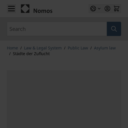
Skip to Content
Search
Home
/
Law & Legal System
/
Public Law
/
Asylum law
/
Städte der Zuflucht