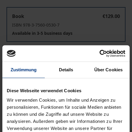
Städte der Zuflucht
Book
€129.00
ISBN 978-3-7560-0530-7
Available in 3-5 business days
Städte der Zuflucht
eBook
€129.00
ISBN 978-3-7489-3886-6
Zustimmung
Details
Über Cookies
Available
Diese Webseite verwendet Cookies
Prices include VAT. Depending on the delivery address, VAT
may vary at checkout.
Wir verwenden Cookies, um Inhalte und Anzeigen zu
personalisieren, Funktionen für soziale Medien anbieten
Add to Cart
zu können und die Zugriffe auf unsere Website zu
analysieren. Außerdem geben wir Informationen zu Ihrer
Add to Wish List
Verwendung unserer Website an unsere Partner für
Delivery cost notice