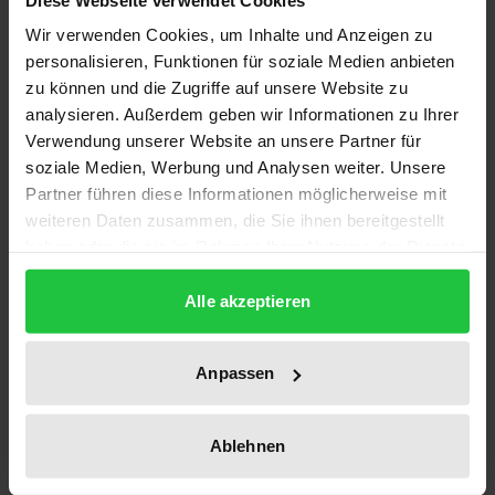
Description
Wir verwenden Cookies, um Inhalte und Anzeigen zu
personalisieren, Funktionen für soziale Medien anbieten
In die Lebenswelten spätmittelalterlicher Ehepaare
zu können und die Zugriffe auf unsere Website zu
gewähren die meisten Quellen nur unvollständige
analysieren. Außerdem geben wir Informationen zu Ihrer
Verwendung unserer Website an unsere Partner für
Einblicke. Wie verhielten sich die Eheleute innerhalb
soziale Medien, Werbung und Analysen weiter. Unsere
ihrer Paarbeziehung, wie gemeinsam als Ehepaar
Partner führen diese Informationen möglicherweise mit
gegenüber Dritten? Beginnend mit der
weiteren Daten zusammen, die Sie ihnen bereitgestellt
Eheschließung und endend mit dem Tod eines
haben oder die sie im Rahmen Ihrer Nutzung der Dienste
Ehepartners untersucht Nicole Matter-Bacon auch
gesammelt haben.
das Verhalten von Züricher Ehepaaren als Eltern, als
Alle akzeptieren
solidarische Einheit, im Streit und bei Ehebruch.
Dabei stützt sie sich auf die Gerichtsakten der Stadt
Anpassen
Zürich aus dem 15. Jahrhundert, denn anders als die
formellen Regeln der Ehe, die im Stadtrecht und
Ablehnen
durch die kanonisch-rechtlichen Bestimmungen
festgehalten wurden, findet sich keine