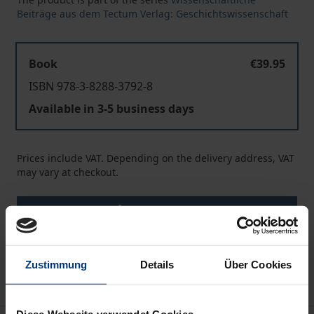
Beiträge aus dem Tectum Verlag: Geschichtswissenschaft
Book
€39.95
ISBN 978-3-8288-3792-8
Available in 3-5 business days
Prices include VAT. Depending on the delivery address, VAT
may vary at checkout.
Add to Cart
Add to Wish List
Delivery cost notice
Zustimmung
Details
Über Cookies
Diese Webseite verwendet Cookies