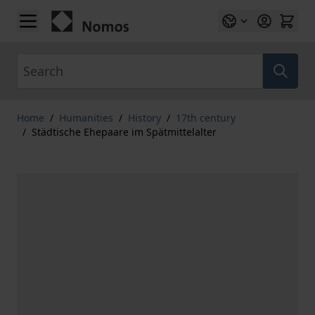
Skip to Content
Search
Home
/
Humanities
/
History
/
17th century
/
Städtische Ehepaare im Spätmittelalter