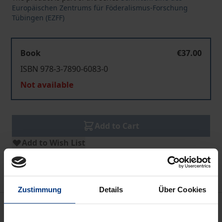
Europäischen Zentrums für Föderalismus-Forschung
Tübingen (EZFF)
Book
€37.00
ISBN 978-3-7890-6083-0
Not available
Add to Cart
Add to Wish List
Delivery cost notice
Zustimmung
Details
Über Cookies
Description