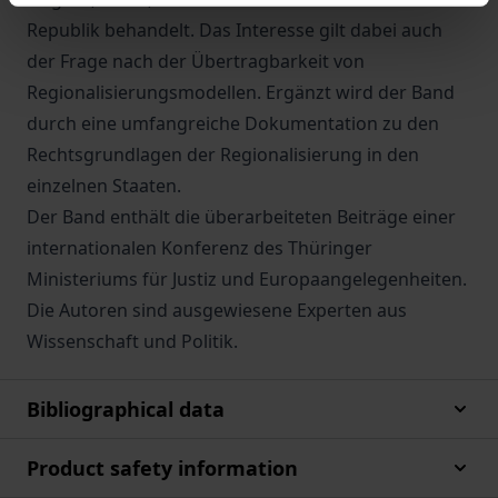
Republik behandelt. Das Interesse gilt dabei auch
der Frage nach der Übertragbarkeit von
Regionalisierungsmodellen. Ergänzt wird der Band
durch eine umfangreiche Dokumentation zu den
Rechtsgrundlagen der Regionalisierung in den
einzelnen Staaten.
Der Band enthält die überarbeiteten Beiträge einer
internationalen Konferenz des Thüringer
Ministeriums für Justiz und Europaangelegenheiten.
Die Autoren sind ausgewiesene Experten aus
Wissenschaft und Politik.
Bibliographical data
Product safety information