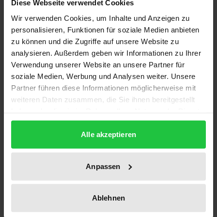
Diese Webseite verwendet Cookies
Die Regionen in Europa unterscheiden sich in ihren
Wir verwenden Cookies, um Inhalte und Anzeigen zu
wirtschaftlichen Strukturen und politischem
personalisieren, Funktionen für soziale Medien anbieten
Gewicht noch recht deutlich. Die vergleichende
zu können und die Zugriffe auf unsere Website zu
Betrachtung zeigt aber, daß in jüngster Zeit eine
analysieren. Außerdem geben wir Informationen zu Ihrer
Verwendung unserer Website an unsere Partner für
Angleichung stattgefunden hat.
soziale Medien, Werbung und Analysen weiter. Unsere
Dieser Band beleuchtet Unterschiede und
Partner führen diese Informationen möglicherweise mit
Ähnlichkeiten der Regionalmodelle in den Staaten
weiteren Daten zusammen, die Sie ihnen bereitgestellt
der Europäischen Union bzw. Mittel- und
haben oder die sie im Rahmen Ihrer Nutzung der Dienste
Osteuropas und die damit verbundenen
gesammelt haben.
Möglichkeiten, regionale Standortpolitik zu
Alle akzeptieren
betreiben. Im einzelnen werden der Stand der
Regionalisierung und ökonomischer
Anpassen
Handlungsspielräume auf regionaler Ebene in
Belgien, Deutschland, Italien, den Niederlanden,
Ablehnen
Schweden, Spanien, der Tschechischen Republik,
Ungarn, Polen, Rumänien und der Slowakischen