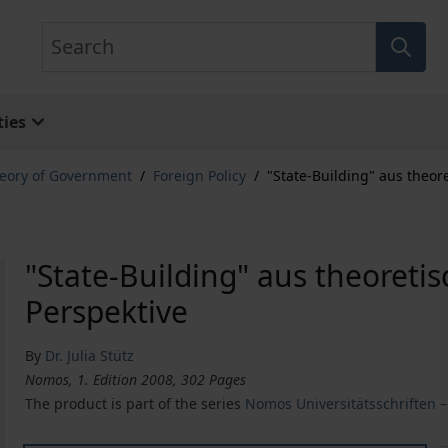
Search
ies
eory of Government
/
Foreign Policy
/
"State-Building" aus theor
"State-Building" aus theoreti
Perspektive
By
Dr. Julia Stütz
Nomos, 1. Edition 2008, 302 Pages
The product is part of the series
Nomos Universitätsschriften – 