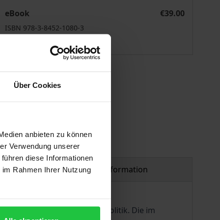
pektive
"State-Building" aus theoretischer und praktischer Perspekt
eBook
€39.00
ISBN 978-3-8452-1080-3
Available
 vary at checkout.
Über Cookies
 Medien anbieten zu können
hrer Verwendung unserer
 führen diese Informationen
Product safety information
ie im Rahmen Ihrer Nutzung
 Spannungsfeldern geprägte Politik. Die im