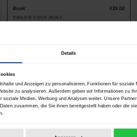
"State-Building" aus theoretischer und praktischer Pers
Book
€39.00
ISBN 978-3-8329-3828-4
Available in 3-5 business days
Prices include VAT. Depending on the delivery address, VAT may
Details
Add to Cart
Add to Wish List
Cookies
Delivery cost notice
nhalte und Anzeigen zu personalisieren, Funktionen für soziale
Website zu analysieren. Außerdem geben wir Informationen zu I
r soziale Medien, Werbung und Analysen weiter. Unsere Partner
iographical data
Reviews
 Daten zusammen, die Sie ihnen bereitgestellt haben oder die s
n.
 angewandte, aber auch von vielfältigen Schwierigkeiten und