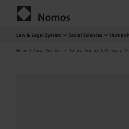
Skip to Content
Law & Legal System
Social Sciences
Humanit
Home
/
Social Sciences
/
Political Science & Theory
/
Th