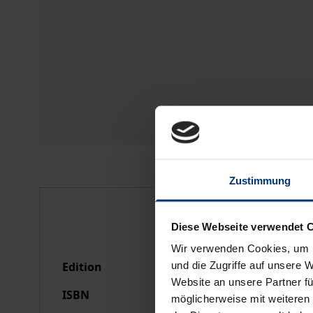
Zustimmung
Bibliographical data
Diese Webseite verwendet 
Wir verwenden Cookies, um I
und die Zugriffe auf unsere 
Edition
1
Website an unsere Partner fü
ISBN
978-3-7890-8776-9
möglicherweise mit weiteren