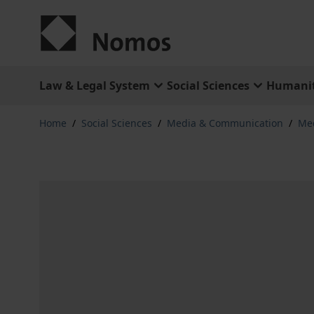
Skip to Content
Law & Legal System
Social Sciences
Humanit
Home
/
Social Sciences
/
Media & Communication
/
Me