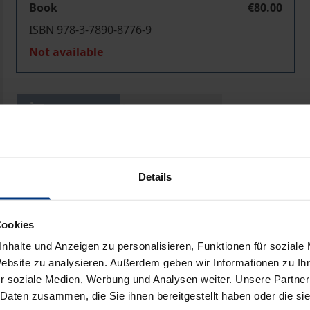
Book
€80.00
ISBN 978-3-7890-8776-9
Not available
Add to Cart
Add to Wish List
Delivery cost notice
Details
Prod
Cookies
nhalte und Anzeigen zu personalisieren, Funktionen für soziale
Website zu analysieren. Außerdem geben wir Informationen zu I
r soziale Medien, Werbung und Analysen weiter. Unsere Partner
 Daten zusammen, die Sie ihnen bereitgestellt haben oder die s