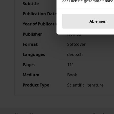
der Dienste gesammelt habe
Subtitle
Band 2 - Audiovisuelle 
Publication Date
Nov 6, 2003
Ablehnen
Year of Publication
2003
Publisher
Nomos
Format
Softcover
Languages
deutsch
Pages
111
Medium
Book
Product Type
Scientific literature