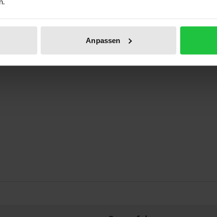
n.
Ausstattung der Haushalte - Übertragungswege - Fernsehre
Anpassen