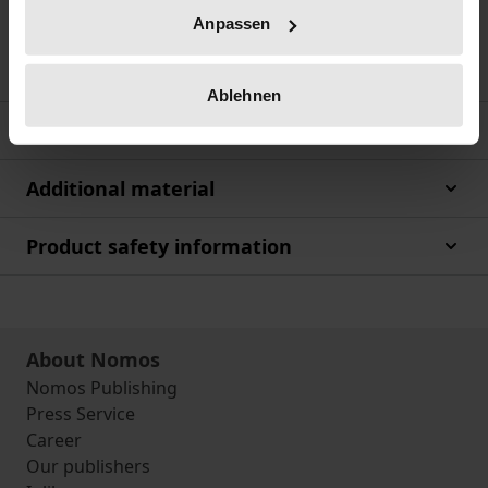
Das neue Jahrbuch wird alle zwei Jahre erscheinen
Anpassen
und über wichtige Strukturdaten der Anwaltschaft
informieren.
Ablehnen
Bibliographical data
Additional material
Product safety information
About Nomos
Nomos Publishing
Press Service
Career
Our publishers