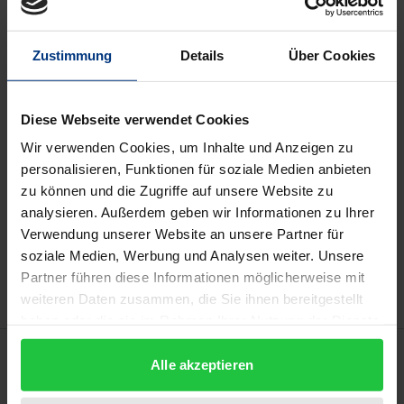
Book
€19.00
ISBN 978-3-8487-7345-9
Zustimmung
Details
Über Cookies
Available
Diese Webseite verwendet Cookies
Prices include VAT. Depending on the delivery address, VAT
Wir verwenden Cookies, um Inhalte und Anzeigen zu
may vary at checkout.
personalisieren, Funktionen für soziale Medien anbieten
zu können und die Zugriffe auf unsere Website zu
Add to Cart
analysieren. Außerdem geben wir Informationen zu Ihrer
Verwendung unserer Website an unsere Partner für
Add to Wish List
soziale Medien, Werbung und Analysen weiter. Unsere
Delivery cost notice
Partner führen diese Informationen möglicherweise mit
weiteren Daten zusammen, die Sie ihnen bereitgestellt
haben oder die sie im Rahmen Ihrer Nutzung der Dienste
gesammelt haben.
Description
Alle akzeptieren