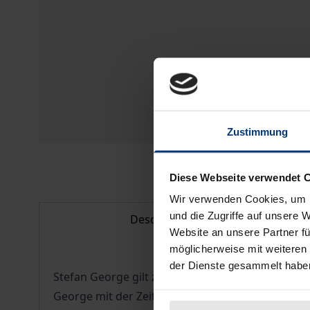
Zustimmung
Diese Webseite verwendet 
Wir verwenden Cookies, um I
und die Zugriffe auf unsere 
Description
Website an unsere Partner fü
möglicherweise mit weiteren
der Dienste gesammelt habe
Stefan George gilt zu Recht als bedeutender Ly
George mit der Zeitschrift seiner "Dichterschule"