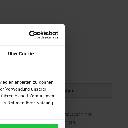
Über Cookies
 Medien anbieten zu können
hrer Verwendung unserer
Product safety information
 führen diese Informationen
ie im Rahmen Ihrer Nutzung
ingt man ihn kaum in Verbindung. Doch hat
enenen "Blättern für die Kunst", ein