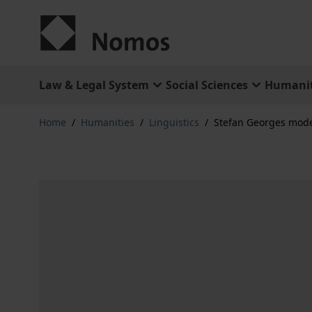
Skip to Content
Law & Legal System
Social Sciences
Humanit
Home
/
Humanities
/
Linguistics
/
Stefan Georges mode