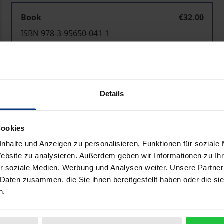
Book
€32.00
ISBN 978-3-95650-041-1
Not available
Add to Cart
Add to Wish List
Details
Delivery cost notice
Cookies
nhalte und Anzeigen zu personalisieren, Funktionen für soziale
Website zu analysieren. Außerdem geben wir Informationen zu I
Bibliographical data
r soziale Medien, Werbung und Analysen weiter. Unsere Partner
 Daten zusammen, die Sie ihnen bereitgestellt haben oder die s
n.
riker der Klassischen Moderne, mit der Gattung "Drama" br
 (K. Kluncker), den in zwölf Folgen von 1892 bis 1919 erschi