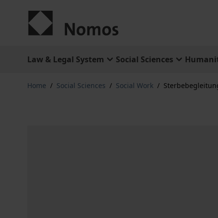
Skip to Content
Law & Legal System
Social Sciences
Humanit
Home
/
Social Sciences
/
Social Work
/
Sterbebegleitu