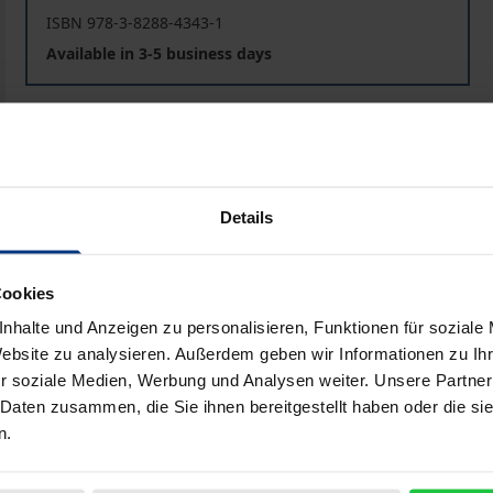
ISBN 978-3-8288-4343-1
Available in 3-5 business days
Prices include VAT. Depending on the delivery address, VAT may
Add to Cart
Add to Wish List
Details
Delivery cost notice
Cookies
nhalte und Anzeigen zu personalisieren, Funktionen für soziale
ata
Reviews
Additional materi
Website zu analysieren. Außerdem geben wir Informationen zu I
r soziale Medien, Werbung und Analysen weiter. Unsere Partner
 Daten zusammen, die Sie ihnen bereitgestellt haben oder die s
ige und alle, die sich mit dem Thema Demenz befassen möc
n.
 Lebensphase der achtsamen Zuwendung anderer Menschen.