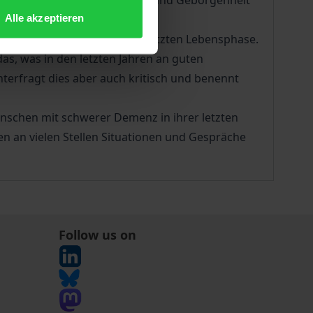
er Demenz und im Sterben Ruhe und Geborgenheit
Alle akzeptieren
Menschen mit Demenz in der letzten Lebensphase.
as, was in den letzten Jahren an guten
erfragt dies aber auch kritisch und benennt
nschen mit schwerer Demenz in ihrer letzten
 an vielen Stellen Situationen und Gespräche
Follow us on