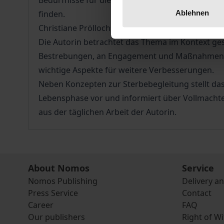
Bedürfnisse für die Begleitenden handlungsleit
Ablehnen
finden.
Christiane Pröllochs möchte mit diesem Buch Gr
Die Autorin betrachtet das Thema im Kontext gese
Bestrebungen, an Engagement und Maßnahmen ber
wichtige Aspekte für weitere Verbesserungen.
Neben Konzepten zur Sterbebegleitung stellt da
Lebensphase vor und informiert über Vollmachte
aus der täglichen Arbeit der Autorin.
About Nomos
Service
Nomos Publishing
Delivery a
Press Service
Contact
Career
FAQ
Our publishers
Right of W