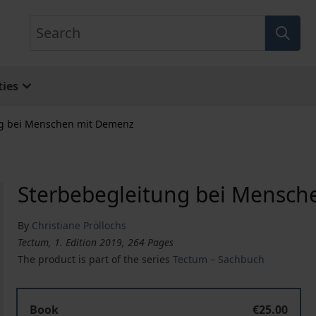
Search
ies
ng bei Menschen mit Demenz
Sterbebegleitung bei Mensc
By
Christiane Pröllochs
Tectum, 1. Edition 2019, 264 Pages
The product is part of the series
Tectum – Sachbuch
Sterbebegleitung bei Menschen mit Demenz
Book
€25.00