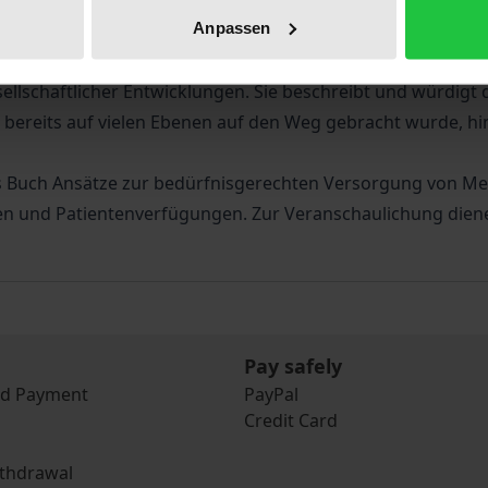
end sind, können sie auch in fortgeschrittenen Stadien d
Anpassen
undlagenwissen vermitteln und Verständnis schaffen für 
llschaftlicher Entwicklungen. Sie beschreibt und würdigt d
eits auf vielen Ebenen auf den Weg gebracht wurde, hint
s Buch Ansätze zur bedürfnisgerechten Versorgung von Me
n und Patientenverfügungen. Zur Veranschaulichung dienen
Pay safely
nd Payment
PayPal
Credit Card
ithdrawal