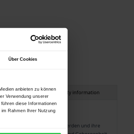
 vary at checkout.
Über Cookies
 Medien anbieten zu können
al
Product safety information
hrer Verwendung unserer
 führen diese Informationen
ie im Rahmen Ihrer Nutzung
hten.
 Wo sie liebevoll umsorgt werden und ihre