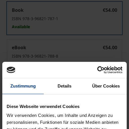
Stille Stimmen
Book
€54.00
ISBN 978-3-96821-787-1
Available
Stille Stimmen
eBook
€54.00
ISBN 978-3-96821-788-8
Available
Prices include VAT. Depending on the delivery address, VAT
Zustimmung
Details
Über Cookies
may vary at checkout.
Add to Cart
Diese Webseite verwendet Cookies
Add to Wish List
Wir verwenden Cookies, um Inhalte und Anzeigen zu
personalisieren, Funktionen für soziale Medien anbieten
Delivery cost notice