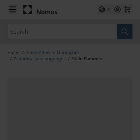
Skip to Content
Search
Home
/
Humanities
/
Linguistics
/
Scandinavian languages
/
Stille Stimmen