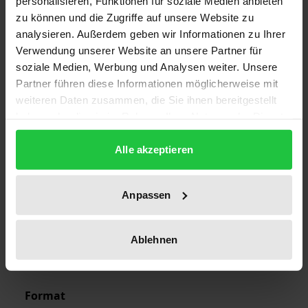
personalisieren, Funktionen für soziale Medien anbieten
zu können und die Zugriffe auf unsere Website zu
analysieren. Außerdem geben wir Informationen zu Ihrer
Edition
Verwendung unserer Website an unsere Partner für
6
soziale Medien, Werbung und Analysen weiter. Unsere
Partner führen diese Informationen möglicherweise mit
ISBN
weiteren Daten zusammen, die Sie ihnen bereitgestellt
978-3-7890-2467-2
haben oder die sie im Rahmen Ihrer Nutzung der Dienste
gesammelt haben.
Publication Date
Alle akzeptieren
Feb 17, 1992
Year of Publication
Anpassen
1992
Ablehnen
Publisher
Nomos
Format