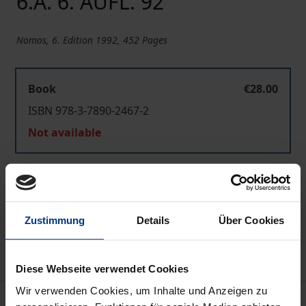
6.A. 6. AUFL. 92
Nomos, 6. Edition 1992, 452 Pages
Book
€28.00
ISBN 978-3-7890-2467-2
Not available
Add to Cart
Add to Wish List
Zustimmung
Details
Über Cookies
Delivery cost notice
Diese Webseite verwendet Cookies
Wir verwenden Cookies, um Inhalte und Anzeigen zu
Bibliographical data