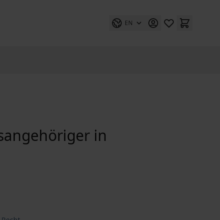
EN
atsangehöriger in
 Recht