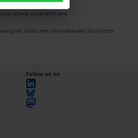
frontiert.
e nur schwer zugänglich sind.
bung des türkischen internationalen Strafrechts
Follow us on