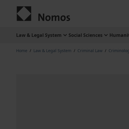
Skip to Content
Law & Legal System
Social Sciences
Humanit
Home
/
Law & Legal System
/
Criminal Law
/
Criminolo