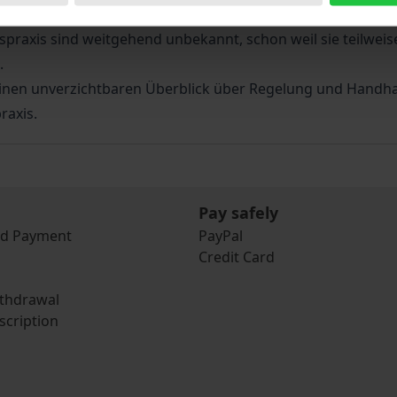
uation im Ausländerrecht, Asylrecht und als Strafrechtler kon
praxis sind weitgehend unbekannt, schon weil sie teilweis
.
 einen unverzichtbaren Überblick über Regelung und Handha
raxis.
Pay safely
nd Payment
PayPal
Credit Card
ithdrawal
scription