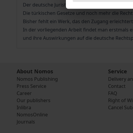
Der deutsche Jurist ist mit den Folgen dieser Sit
Die türkischen Gesetze und noch mehr die Rechts
Bisher fehlt ein Werk, das den Zugang erleichtert
In der vorliegenden Arbeit findet man erstmals
und ihre Auswirkungen auf die deutsche Rechtsp
About Nomos
Service
Nomos Publishing
Delivery a
Press Service
Contact
Career
FAQ
Our publishers
Right of W
Inlibra
Cancel Sub
NomosOnline
Journals