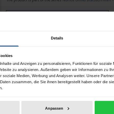
Book
€45.00
ISBN 978-3-7890-4929-3
Not available
Details
Add to Cart
Add to Wish List
Cookies
nhalte und Anzeigen zu personalisieren, Funktionen für soziale
Delivery cost notice
Website zu analysieren. Außerdem geben wir Informationen zu I
r soziale Medien, Werbung und Analysen weiter. Unsere Partner
 Daten zusammen, die Sie ihnen bereitgestellt haben oder die s
n.
Bibliographical data
Anpassen
igen kann bei Rückkehr in die Türkei aus vielen Gründen ei