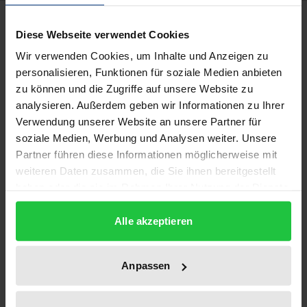
Bibliographical data
Diese Webseite verwendet Cookies
Wir verwenden Cookies, um Inhalte und Anzeigen zu
Edition
personalisieren, Funktionen für soziale Medien anbieten
1
zu können und die Zugriffe auf unsere Website zu
analysieren. Außerdem geben wir Informationen zu Ihrer
ISBN
Verwendung unserer Website an unsere Partner für
978-3-7890-8765-3
soziale Medien, Werbung und Analysen weiter. Unsere
Partner führen diese Informationen möglicherweise mit
Subtitle
weiteren Daten zusammen, die Sie ihnen bereitgestellt
Eine Untersuchung zu den Folgen des
haben oder die sie im Rahmen Ihrer Nutzung der Dienste
Strafverfahrens bei Opfern von Gewalttaten
gesammelt haben.
Alle akzeptieren
Publication Date
Dec 1, 2003
Anpassen
Year of Publication
2003