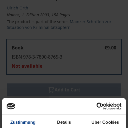
Ulrich Orth
Nomos, 1. Edition 2003, 158 Pages
The product is part of the series
Mainzer Schriften zur
Situation von Kriminalitätsopfern
Book
€9.00
ISBN 978-3-7890-8765-3
Not available
Add to Cart
Add to Wish List
Delivery cost notice
Zustimmung
Details
Über Cookies