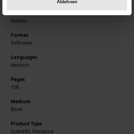
Ablehnen
Publisher
Nomos
Format
Softcover
Languages
deutsch
Pages
158
Medium
Book
Product Type
Scientific literature