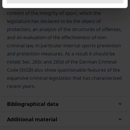
then requires an intensive examination of the
content of the integrity of sport, which the
legislature has declared to be the object of
protection, an analysis of the structures of offenses,
and an evaluation of the effectiveness of non-
criminal law, in particular internal sports prevention
and protection measures. As a result it should be
noted: Sec. 265c and 265d of the German Criminal
Code (StGB) also show questionable features of the
expansive criminal legislation that has characterized
recent years.
Bibliographical data
Additional material