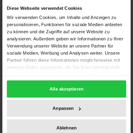
Add to Cart
Diese Webseite verwendet Cookies
Add to Wish List
Wir verwenden Cookies, um Inhalte und Anzeigen zu
Delivery cost notice
personalisieren, Funktionen für soziale Medien anbieten
zu können und die Zugriffe auf unsere Website zu
analysieren. Außerdem geben wir Informationen zu Ihrer
Verwendung unserer Website an unsere Partner für
Description
soziale Medien, Werbung und Analysen weiter. Unsere
Partner führen diese Informationen möglicherweise mit
weiteren Daten zusammen, die Sie ihnen bereitgestellt
The thesis examines the legitimacy of the criminal
haben oder die sie im Rahmen Ihrer Nutzung der Dienste
offenses introduced in Sec. 265c, 265d of the
gesammelt haben.
German Criminal Code (StGB). First, the addressed
Alle akzeptieren
bribery-related manipulations of sports
competitions are systematized phenomenologically
Anpassen
and described in terms of extent and causes. The
standard of review derived from the doctrine of
Ablehnen
legal interests and the principle of proportionality