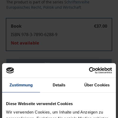
The product is part of the series
Schriftenreihe
Europäisches Recht, Politik und Wirtschaft
Book
€37.00
ISBN 978-3-7890-6288-9
Not available
Add to Cart
Add to Wish List
Delivery cost notice
Zustimmung
Details
Über Cookies
Diese Webseite verwendet Cookies
Description
Wir verwenden Cookies, um Inhalte und Anzeigen zu