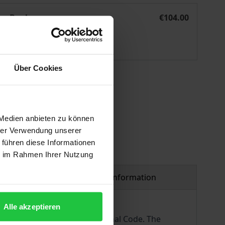
he und Europäische Amtsträger
Strafrechtliche Gleichstellungsklauseln für ausländische u
eBook
€104.00
ISBN 978-3-7489-2128-8
Available
Über Cookies
 vary at checkout.
 Medien anbieten zu können
hrer Verwendung unserer
 führen diese Informationen
ie im Rahmen Ihrer Nutzung
Product safety information
Alle akzeptieren
tion 11 (1) of the German Criminal Code. The