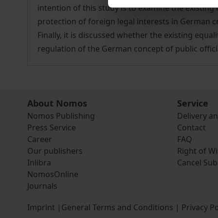
intention of this study is to examine the existing
protection of foreign legal interests in German 
Finally, it is discussed whether the existing equal
regulation of the German concept of public offici
About Nomos
Service
Nomos Publishing
Delivery a
Press Service
Contact
Career
FAQ
Our publishers
Right of W
Inlibra
Cancel Sub
NomosOnline
Journals
Imprint
|
General Terms and Conditions
|
Privacy Po