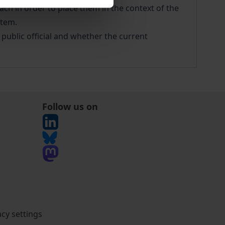
each in order to place them in the context of the
stem.
f public official and whether the current
Follow us on
acy settings