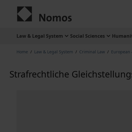
Skip to Content
Law & Legal System
Social Sciences
Humanit
Home
/
Law & Legal System
/
Criminal Law
/
European &
Strafrechtliche Gleichstellu