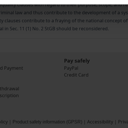
 equality clauses with regard to their purpose, scope, and r
criminal law and thus contribute to the development of a sy
ity clauses contribute to a fraying of the national concept o
al in Sec. 11 (1) No. 2 StGB should be reconsidered.
Pay safely
nd Payment
PayPal
Credit Card
ithdrawal
scription
licy
|
|
Accessibility
|
Priv
Product safety information (GPSR)