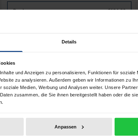
Strafrechtliche Gleichstellungsklauseln für ausländisc
Book
€104.00
ISBN 978-3-8487-7732-7
Available
Details
Prices include VAT. Depending on the delivery address, VAT may
Cookies
Add to Cart
Add to Wish List
nhalte und Anzeigen zu personalisieren, Funktionen für soziale
Delivery cost notice
Website zu analysieren. Außerdem geben wir Informationen zu I
r soziale Medien, Werbung und Analysen weiter. Unsere Partner
 Daten zusammen, die Sie ihnen bereitgestellt haben oder die s
n.
aphical data
Additional material
Anpassen
n public officials extending the scope of application of Sec