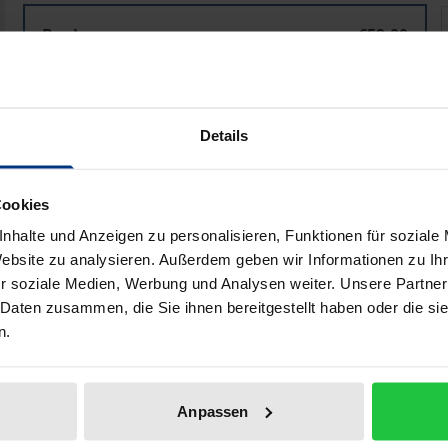
Strategien gegen Rechtspopulismus?
Book
€59.00
ISBN 978-3-8487-6738-0
Available in 3-5 business days
Details
Prices include VAT. Depending on the delivery address, VAT may
Cookies
Add to Cart
Add to Wish List
nhalte und Anzeigen zu personalisieren, Funktionen für soziale
Delivery cost notice
Website zu analysieren. Außerdem geben wir Informationen zu I
r soziale Medien, Werbung und Analysen weiter. Unsere Partner
 Daten zusammen, die Sie ihnen bereitgestellt haben oder die s
n.
ata
Reviews
Additional materi
Anpassen
 mainstream political parties towards the party ‘Alternati