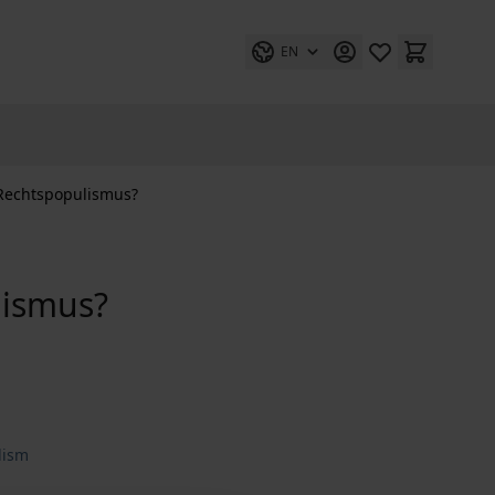
EN
Rechtspopulismus?
lismus?
lism