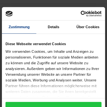
Description
Unternehmungen mit nachhaltigem Wachstum sind
Zustimmung
Details
Über Cookies
in besonderer Weise gefordert, den aus dem
Unternehmungswachstum resultierenden
Diese Webseite verwendet Cookies
Anforderungen im Hinblick auf die
Unternehmungsumwelt einerseits und
Wir verwenden Cookies, um Inhalte und Anzeigen zu
personalisieren, Funktionen für soziale Medien anbieten
unternehmungsinterne Strukturen und Prozesse
zu können und die Zugriffe auf unsere Website zu
andererseits gerecht zu werden. Die Fähigkeit zur
analysieren. Außerdem geben wir Informationen zu Ihrer
strategischen Reorganisation gewinnt
Verwendung unserer Website an unsere Partner für
herausragende Bedeutung für den langfristigen
soziale Medien, Werbung und Analysen weiter. Unsere
Erfolg der wachsenden Unternehmung. Es ist jedoch
Partner führen diese Informationen möglicherweise mit
zu konstatieren, dass eine große Anzahl der
weiteren Daten zusammen, die Sie ihnen bereitgestellt
haben oder die sie im Rahmen Ihrer Nutzung der Dienste
Reorganisationsvorhaben deutlich hinter den in sie
gesammelt haben.
gesetzten Erwartungen zurückbleiben. Langfristig