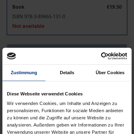
Book
€19.50
ISBN 978-3-89665-131-0
Not available
Add to Cart
Add to Wish List
Delivery cost notice
Zustimmung
Details
Über Cookies
Diese Webseite verwendet Cookies
Description
Wir verwenden Cookies, um Inhalte und Anzeigen zu
personalisieren, Funktionen für soziale Medien anbieten
Die in diesem Buch behandelten Texte sind
zu können und die Zugriffe auf unsere Website zu
markante Dokumente umwälzender Metaphysik. Sie
analysieren. Außerdem geben wir Informationen zu Ihrer
Verwendung unserer Website an unsere Partner für
vermitteln Sichtweisen, die viel zur Faszination der