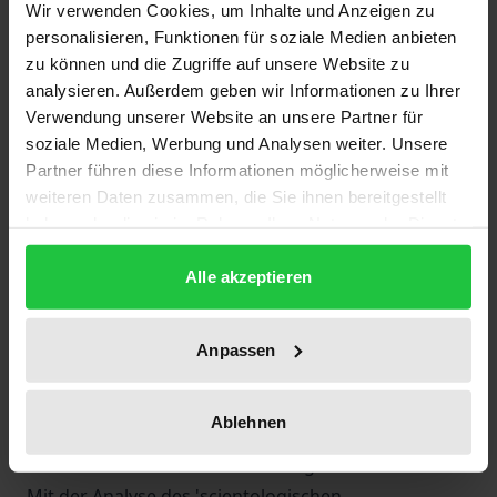
Wir verwenden Cookies, um Inhalte und Anzeigen zu
der Ontologie und Kosmologie sowie der
personalisieren, Funktionen für soziale Medien anbieten
Anthropologie dargestellt und in ihrem
zu können und die Zugriffe auf unsere Website zu
Zusammenhang erläutert werden. Vor diesem
analysieren. Außerdem geben wir Informationen zu Ihrer
Verwendung unserer Website an unsere Partner für
Hintergrund wird dann die 'Ethik' Hubbards bzw.
soziale Medien, Werbung und Analysen weiter. Unsere
der Scientology einer eingehenden Wertanalyse
Partner führen diese Informationen möglicherweise mit
unterzogen und die essentielle Differenz zur
weiteren Daten zusammen, die Sie ihnen bereitgestellt
traditionellen Auffassung von Ethik an einem
haben oder die sie im Rahmen Ihrer Nutzung der Dienste
konkreten Beispiel aufgewiesen.
gesammelt haben.
Aus dem 'ethischen Ansatz' Hubbards bzw. der
Alle akzeptieren
Scientology ergeben sich Zielperspektiven für
pädagogisches Handeln. Die 'scientologische
Anpassen
Pädagogik' wird in ihrer Vernetzung mit der
scientologischen Anthropologie und Ökonomie
Ablehnen
gesehen, wobei sich die Erziehungsziele aus dem
Werte-Fundament der Doktrin ergeben.
Mit der Analyse des 'scientologischen