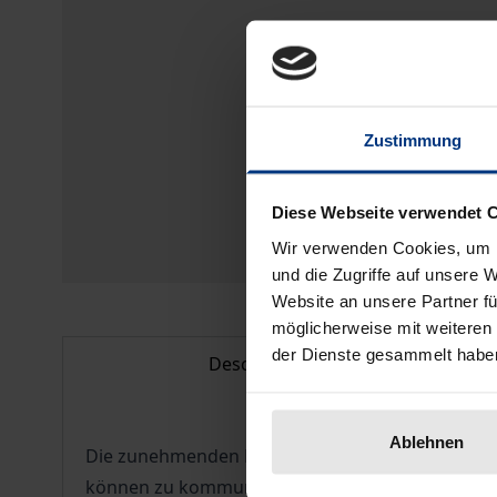
Zustimmung
Diese Webseite verwendet 
Wir verwenden Cookies, um I
und die Zugriffe auf unsere 
Website an unsere Partner fü
möglicherweise mit weiteren
der Dienste gesammelt habe
Description
Ablehnen
Die zunehmenden Kontakte zwischen deutschen u
können zu kommunikativen Missverständnissen füh