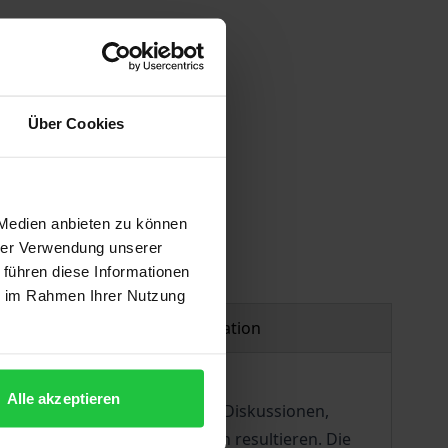
Über Cookies
 vary at checkout.
 Medien anbieten zu können
hrer Verwendung unserer
 führen diese Informationen
ie im Rahmen Ihrer Nutzung
Product safety information
Alle akzeptieren
ngen oder wissenschaftliche Diskussionen,
aftlichen Diskurstraditionen resultieren. Die