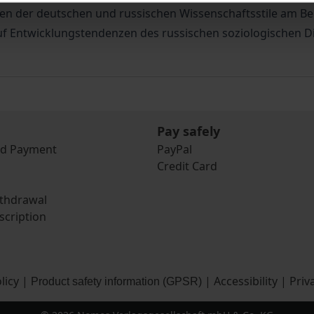
en der deutschen und russischen Wissenschaftsstile am Beis
uf Entwicklungstendenzen des russischen soziologischen D
Pay safely
nd Payment
PayPal
Credit Card
ithdrawal
scription
licy
|
|
Accessibility
|
Priv
Product safety information (GPSR)