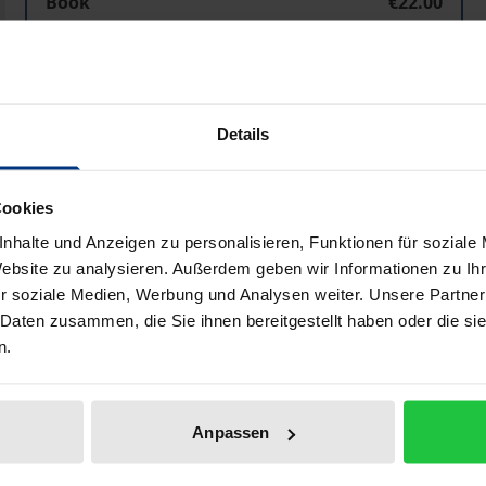
Book
€22.00
ISBN 978-3-96821-050-6
Available
Details
Prices include VAT. Depending on the delivery address, VAT may
Add to Cart
Add to Wish List
Cookies
nhalte und Anzeigen zu personalisieren, Funktionen für soziale
Delivery cost notice
Website zu analysieren. Außerdem geben wir Informationen zu I
r soziale Medien, Werbung und Analysen weiter. Unsere Partner
 Daten zusammen, die Sie ihnen bereitgestellt haben oder die s
n.
Bibliographical data
Anpassen
nd russischen Wissenschaftlern, sei es Teilnahme an Tagu
ren, die nicht zuletzt aus den unterschiedlichen wissensch