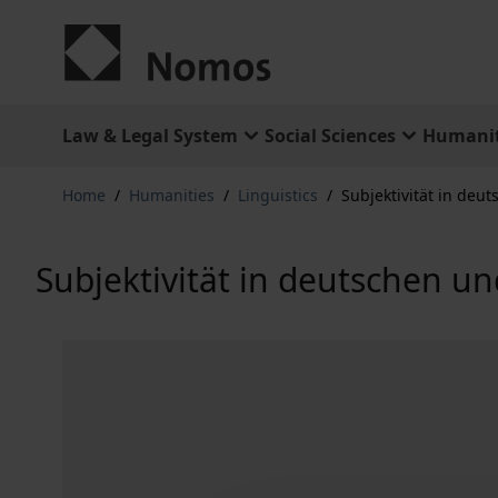
Skip to Content
Law & Legal System
Social Sciences
Humanit
Home
/
Humanities
/
Linguistics
/
Subjektivität in deut
Subjektivität in deutschen un