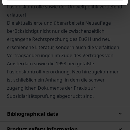
Fusionskontrolle sowie der Umweltpolitik vertiefend
erläutert.
Die aktualisierte und überarbeitete Neuauflage
berücksichtigt nicht nur die zwischenzeitlich
ergangene Rechtsprechung des EuGH und neu
erschienene Literatur, sondern auch die vielfältigen
Vertragsänderungen im Zuge des Vertrages von
Amsterdam sowie die 1998 neu gefaßte
Fusionskontroll-Verordnung. Neu hinzugekommen
ist schließlich ein Anhang, in dem die schwer
zugänglichen Dokumente der Praxis zur
Subsidiaritätsprüfung abgedruckt sind.
Bibliographical data
Product safety information