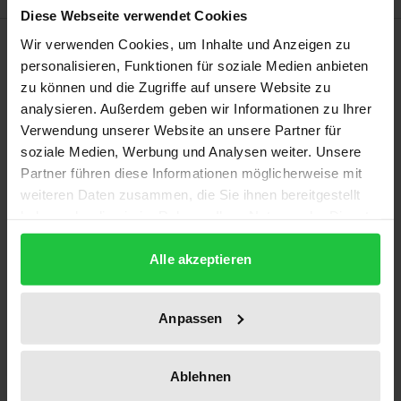
Diese Webseite verwendet Cookies
Description
Wir verwenden Cookies, um Inhalte und Anzeigen zu
personalisieren, Funktionen für soziale Medien anbieten
zu können und die Zugriffe auf unsere Website zu
Die auch nach dem Vertrag von Amsterdam
analysieren. Außerdem geben wir Informationen zu Ihrer
unverändert kontroverse Diskussion um das
Verwendung unserer Website an unsere Partner für
europarechtliche Subsidiaritätsprinzip des Art. 5 (ex-
soziale Medien, Werbung und Analysen weiter. Unsere
Art 3b) EGV schwankt zwischen Zweifeln an seiner
Partner führen diese Informationen möglicherweise mit
praktischen Wirksamkeit einerseits und seiner
weiteren Daten zusammen, die Sie ihnen bereitgestellt
haben oder die sie im Rahmen Ihrer Nutzung der Dienste
Ablehnung als Instrument der Renationalisierung
gesammelt haben.
europäischer Integrationserfolge andererseits.
Alle akzeptieren
Nach einer umfassenden Analyse des Art. 5 (ex-Art.
3b) EGV und seines vertraglichen Kontextes
Anpassen
entwickelt der Verfasser unter Berücksichtigung des
Solidaritätsprinzips eine differenzierende
Interpretations- und Argumentationsstruktur für
Ablehnen
den konkreten Einzelfall, die er am Beispiel der