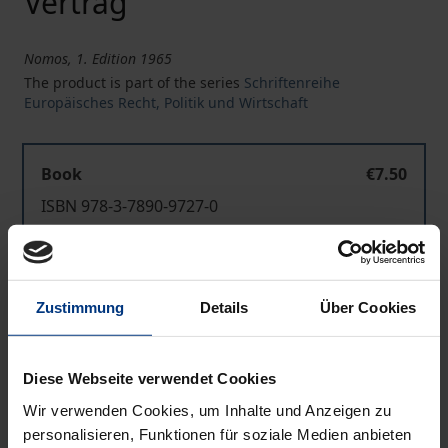
Vertrag
Nomos, 1. Edition 1965
The product is part of the series
Schriftenreihe
Europäisches Recht, Politik und Wirtschaft
Book
€7.50
ISBN 978-3-7890-9727-0
Not available
Zustimmung
Details
Über Cookies
Add to Cart
Add to Wish List
Diese Webseite verwendet Cookies
Delivery cost notice
Wir verwenden Cookies, um Inhalte und Anzeigen zu
personalisieren, Funktionen für soziale Medien anbieten