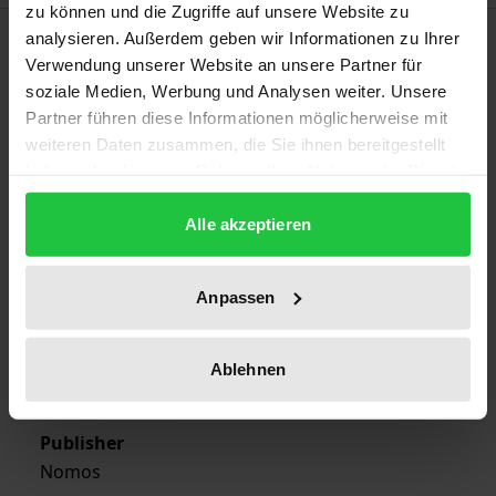
zu können und die Zugriffe auf unsere Website zu
Bibliographical data
analysieren. Außerdem geben wir Informationen zu Ihrer
Verwendung unserer Website an unsere Partner für
soziale Medien, Werbung und Analysen weiter. Unsere
Edition
Partner führen diese Informationen möglicherweise mit
1
weiteren Daten zusammen, die Sie ihnen bereitgestellt
haben oder die sie im Rahmen Ihrer Nutzung der Dienste
ISBN
gesammelt haben.
978-3-7890-9727-0
Alle akzeptieren
Publication Date
Anpassen
Jan 1, 1965
Year of Publication
Ablehnen
1965
Publisher
Nomos