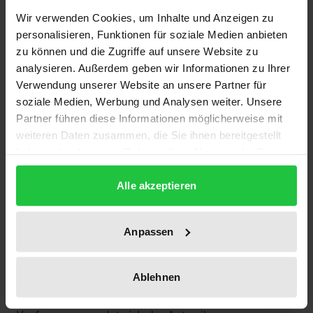
Wir verwenden Cookies, um Inhalte und Anzeigen zu
personalisieren, Funktionen für soziale Medien anbieten
Die neue, sogenannte »endgültige« Verfassung der
zu können und die Zugriffe auf unsere Website zu
Republik Südafrika hat 1997 die Interimsverfassung
analysieren. Außerdem geben wir Informationen zu Ihrer
aus dem Jahr 1993 abgelöst. Der Verfasser analysiert
Verwendung unserer Website an unsere Partner für
ihre zentralen Teile und vergleicht dabei das
soziale Medien, Werbung und Analysen weiter. Unsere
südafrikanische Verfassungssystem samt ersten
Partner führen diese Informationen möglicherweise mit
weiteren Daten zusammen, die Sie ihnen bereitgestellt
verfassungsrechtlichen Entscheidungen mit
haben oder die sie im Rahmen Ihrer Nutzung der Dienste
demjenigen anderer, vornehmlich europäischer
gesammelt haben.
Länder, insbesondere dem deutschen Grundgesetz.
Alle akzeptieren
Auch die europäische Ebene wird in die Betrachtung
mit einbezogen. Fragen der
Anpassen
politikwissenschaftlichen Einordnung des
südafrikanischen Verfassungssystems runden das
Bild ab.
Ablehnen
Nach einem kurzen Abriß der Entstehung der neuen