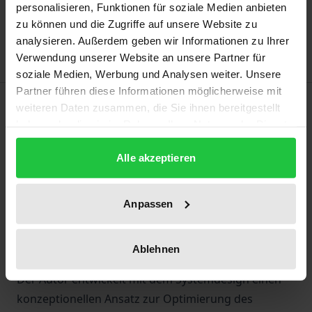
personalisieren, Funktionen für soziale Medien anbieten
Add to Wish List
zu können und die Zugriffe auf unsere Website zu
Delivery cost notice
analysieren. Außerdem geben wir Informationen zu Ihrer
Verwendung unserer Website an unsere Partner für
soziale Medien, Werbung und Analysen weiter. Unsere
Partner führen diese Informationen möglicherweise mit
Description
weiteren Daten zusammen, die Sie ihnen bereitgestellt
haben oder die sie im Rahmen Ihrer Nutzung der Dienste
gesammelt haben.
Unternehmen gestalten ihre Konflikte und
Alle akzeptieren
Rechtsstreitigkeiten in der Praxis bislang nicht so,
wie sie es in der Theorie präferieren. Diese
Diskrepanz nimmt der Autor zum Anlass für eine
Anpassen
fundierte Untersuchung der
Gestaltungsmöglichkeiten von Unternehmen im
Ablehnen
Umgang mit Konflikten und Rechtsstreitigkeiten.
Der Autor entwickelt mit dem Systemdesign einen
konzeptionellen Ansatz zur Optimierung des