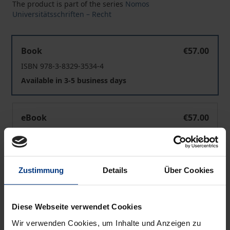
The product is part of the series
Nomos
Universitätsschriften – Recht
Systemdesign
Book
€57.00
ISBN 978-3-8329-3534-4
Available in 3-5 business days
Systemdesign
eBook
€57.00
ISBN 978-3-8452-0935-7
Available
Zustimmung
Details
Über Cookies
Prices include VAT. Depending on the delivery address, VAT
may vary at checkout.
Diese Webseite verwendet Cookies
Add to Cart
Wir verwenden Cookies, um Inhalte und Anzeigen zu