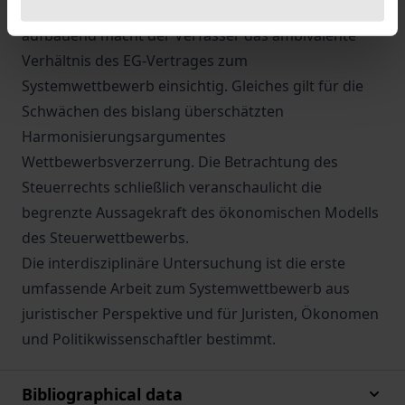
Bedeutung des Kollisionsrechts heraus. Darauf
aufbauend macht der Verfasser das ambivalente
Verhältnis des EG-Vertrages zum
Systemwettbewerb einsichtig. Gleiches gilt für die
Schwächen des bislang überschätzten
Harmonisierungsargumentes
Wettbewerbsverzerrung. Die Betrachtung des
Steuerrechts schließlich veranschaulicht die
begrenzte Aussagekraft des ökonomischen Modells
des Steuerwettbewerbs.
Die interdisziplinäre Untersuchung ist die erste
umfassende Arbeit zum Systemwettbewerb aus
juristischer Perspektive und für Juristen, Ökonomen
und Politikwissenschaftler bestimmt.
Bibliographical data