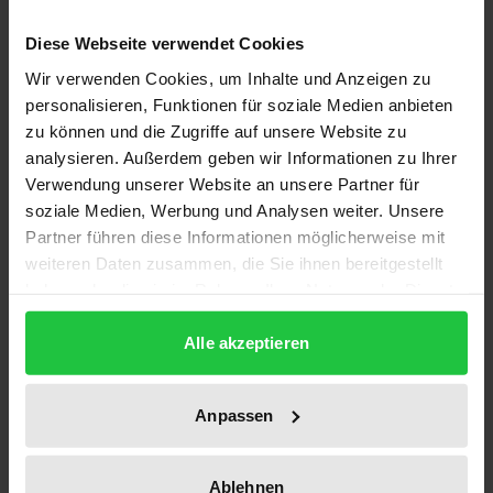
Description
Diese Webseite verwendet Cookies
Systemwettbewerb ist Gegenstand einer aktuellen
Wir verwenden Cookies, um Inhalte und Anzeigen zu
kontroversen Debatte. Manche fürchten eine
personalisieren, Funktionen für soziale Medien anbieten
zu können und die Zugriffe auf unsere Website zu
Erosion der Kapitalsteuern im Standortwettbewerb
analysieren. Außerdem geben wir Informationen zu Ihrer
der Staaten und soziale Ungerechtigkeiten. Andere
Verwendung unserer Website an unsere Partner für
hoffen auf eine Eindämmung der ausufernden
soziale Medien, Werbung und Analysen weiter. Unsere
Sozialstaates und empfehlen den
Partner führen diese Informationen möglicherweise mit
Systemwettbewerb als Alternative zur
weiteren Daten zusammen, die Sie ihnen bereitgestellt
Harmonisierung.
haben oder die sie im Rahmen Ihrer Nutzung der Dienste
gesammelt haben.
Nach der Darstellung der bisherigen Modelle der
Alle akzeptieren
Nationalökonomie analysiert der Verfasser den
Systemwettbewerb anhand verschiedener
Rechtsgebiete wie Gesellschafts-, Versicherungs-
Anpassen
und Bankrecht. Dabei stellt sich die überragende,
von der Nationalökonomie bislang vernachlässigte
Ablehnen