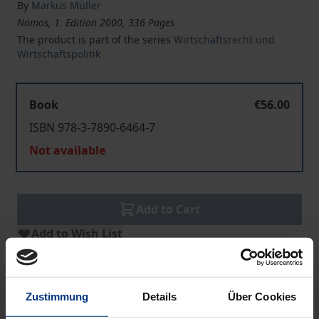
By
Markus Müller
Nomos, 1. Edition 2000, 336 Pages
The product is part of the series
Wirtschaftsrecht und
Wirtschaftspolitik
Book
€56.00
ISBN 978-3-7890-6464-7
Not available
Add to Cart
Add to Wish List
Delivery cost notice
Zustimmung
Details
Über Cookies