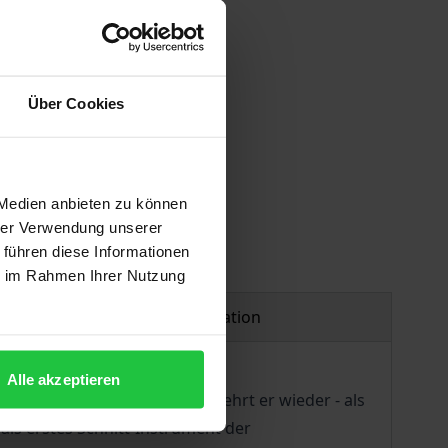
Über Cookies
 vary at checkout.
 Medien anbieten zu können
hrer Verwendung unserer
 führen diese Informationen
ie im Rahmen Ihrer Nutzung
Product safety information
Alle akzeptieren
 Bühne verschwunden. Nun kehrt er wieder - als
 als erstes Schnitt-Instrument der