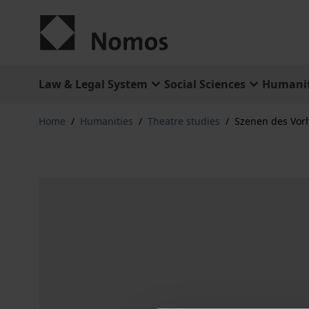
Skip to Content
Law & Legal System
Social Sciences
Humanit
Home
/
Humanities
/
Theatre studies
/
Szenen des Vorh