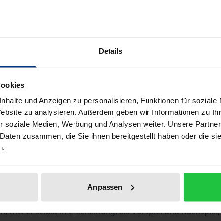
ISBN 978-3-96821-306-4
Available
Details
Prices include VAT. Depending on the delivery address, VAT may
Cookies
Add to Cart
Add to Wish List
nhalte und Anzeigen zu personalisieren, Funktionen für soziale
Delivery cost notice
Website zu analysieren. Außerdem geben wir Informationen zu I
r soziale Medien, Werbung und Analysen weiter. Unsere Partner
 Daten zusammen, die Sie ihnen bereitgestellt haben oder die s
n.
Bibliographical data
Anpassen
 Theaterkonventionen war er jahrzehntelang fast von der
tritt er selbst in Erscheinung: als Vorspiel und Nachspiel,