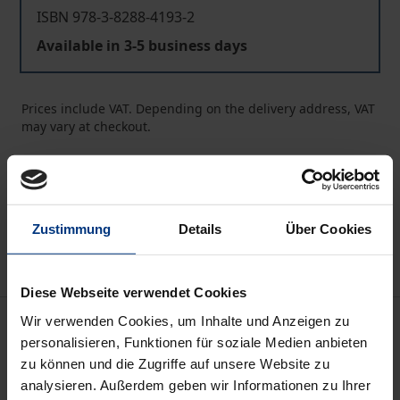
ISBN 978-3-8288-4193-2
Available in 3-5 business days
Prices include VAT. Depending on the delivery address, VAT
may vary at checkout.
Add to Cart
Add to Wish List
Delivery cost notice
Zustimmung
Details
Über Cookies
Diese Webseite verwendet Cookies
Description
Wir verwenden Cookies, um Inhalte und Anzeigen zu
personalisieren, Funktionen für soziale Medien anbieten
zu können und die Zugriffe auf unsere Website zu
Mehr Schein als Sein ist als Prinzip so alt wie die
analysieren. Außerdem geben wir Informationen zu Ihrer
Menschheit selbst. Schriftsteller aller Epochen