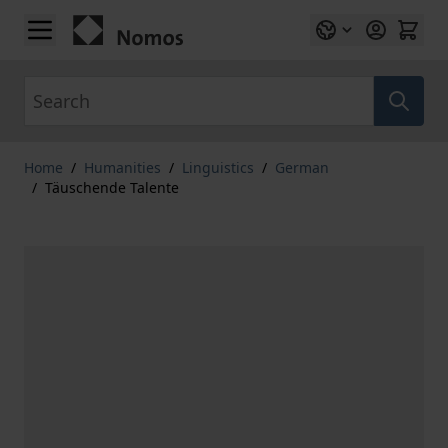
Skip to Content
Search
Home
/
Humanities
/
Linguistics
/
German
/
Täuschende Talente