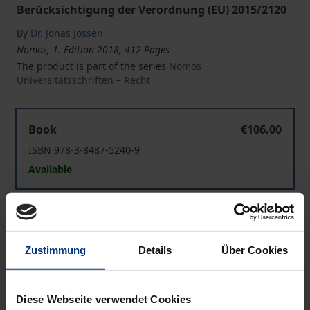
Berücksichtigung der Verordnung (EU) 2015/2120
By
Dr. Jonas Jossen
Nomos, 1. Edition 2018, 412 Pages
The product is part of the series
Nomos
Universitätsschriften – Recht
Terminierungsgebühren, Priority Pricing und Spezialdie
Book
€106.00
ISBN 978-3-8487-5240-9
Available
Terminierungsgebühren, Priority Pricing und Spezialdie
eBook
€106.00
ISBN 978-3-8452-9420-9
Zustimmung
Details
Über Cookies
Available
Diese Webseite verwendet Cookies
Prices include VAT. Depending on the delivery address, VAT