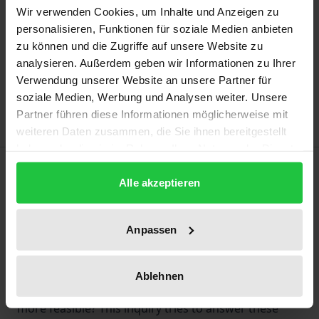
may vary at checkout.
Wir verwenden Cookies, um Inhalte und Anzeigen zu
personalisieren, Funktionen für soziale Medien anbieten
zu können und die Zugriffe auf unsere Website zu
Add to Cart
analysieren. Außerdem geben wir Informationen zu Ihrer
Add to Wish List
Verwendung unserer Website an unsere Partner für
Delivery cost notice
soziale Medien, Werbung und Analysen weiter. Unsere
Partner führen diese Informationen möglicherweise mit
weiteren Daten zusammen, die Sie ihnen bereitgestellt
haben oder die sie im Rahmen Ihrer Nutzung der Dienste
Description
gesammelt haben.
Alle akzeptieren
How do we cope with increasing quantities of
electronic data while subjecting them to ever-
Anpassen
stricter legal standards? Is regulation with the goal
of net neutrality the right means to address limited
Ablehnen
cable capacity or would free market mechanisms be
more feasible? This inquiry tries to answer these