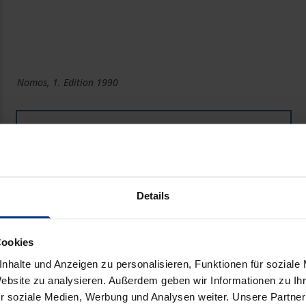
Nomos, 1. Edition 1990
Book
€26.00
ISBN 978-3-7890-9184-1
Not available
Details
Add to Cart
Add to Wish List
Cookies
Delivery cost notice
nhalte und Anzeigen zu personalisieren, Funktionen für soziale
Website zu analysieren. Außerdem geben wir Informationen zu I
r soziale Medien, Werbung und Analysen weiter. Unsere Partner