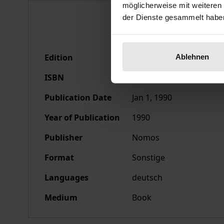
möglicherweise mit weiteren
Bibliographical data
der Dienste gesammelt habe
Edition
1
Ablehnen
ISBN
978-3-7890-9184-1
Publication Date
Jan 1, 1990
Year of Publication
1990
Publisher
Nomos
Format
Sonstige
Languages
deutsch
Medium
Book