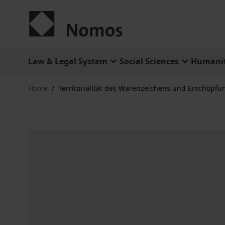
Skip to Content
Law & Legal System
Social Sciences
Humanit
Home
/
Territorialität des Warenzeichens und Erschöpfu