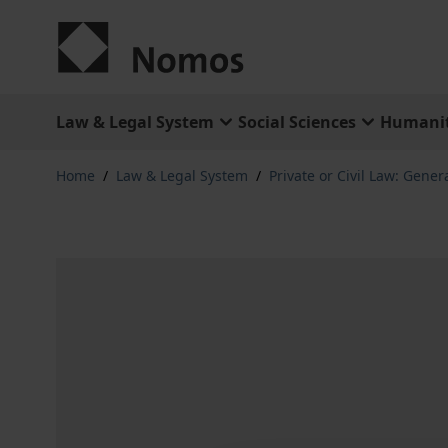
Skip to Content
Law & Legal System
Social Sciences
Humanit
Home
/
Law & Legal System
/
Private or Civil Law: Gener