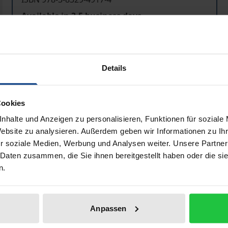
Available in 3-5 business days
Prices include VAT. Depending on the delivery address, VAT may
Details
Add to Cart
Add to Wish List
Delivery cost notice
Cookies
nhalte und Anzeigen zu personalisieren, Funktionen für soziale
Website zu analysieren. Außerdem geben wir Informationen zu I
r soziale Medien, Werbung und Analysen weiter. Unsere Partner
Bibliographical data
 Daten zusammen, die Sie ihnen bereitgestellt haben oder die s
n.
“: Sie verlangt nicht nur besondere Kenntnisse zivilrecht
 die Komplexität und Zahl der Erbfälle, die der Nachlassverw
Anpassen
eckung Vorsorge getroffen und Einfluss auf die Nachlassa