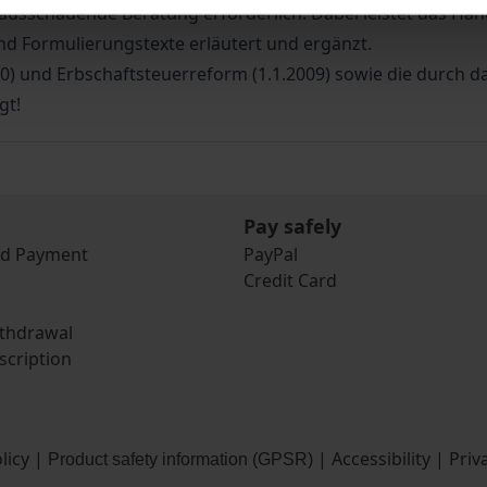
usschauende Beratung erforderlich. Dabei leistet das H
d Formulierungstexte erläutert und ergänzt.
10) und Erbschaftsteuerreform (1.1.2009) sowie die durch 
gt!
Pay safely
nd Payment
PayPal
Credit Card
ithdrawal
scription
licy
|
|
Accessibility
|
Priv
Product safety information (GPSR)