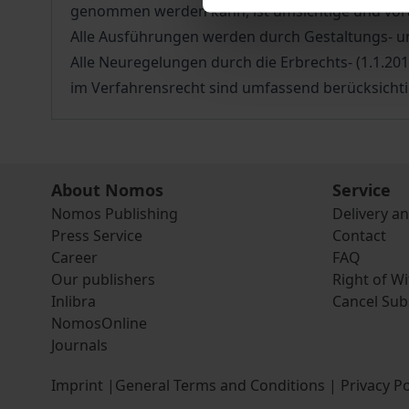
genommen werden kann, ist umsichtige und vora
Alle Ausführungen werden durch Gestaltungs- un
Alle Neuregelungen durch die Erbrechts- (1.1.20
im Verfahrensrecht sind umfassend berücksichti
About Nomos
Service
Nomos Publishing
Delivery a
Press Service
Contact
Career
FAQ
Our publishers
Right of W
Inlibra
Cancel Sub
NomosOnline
Journals
Imprint
|
General Terms and Conditions
|
Privacy Po