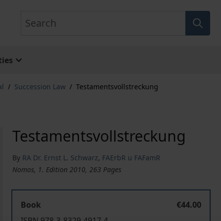
Search
ies
al
/
Succession Law
/
Testamentsvollstreckung
Testamentsvollstreckung
By
RA Dr. Ernst L. Schwarz
,
FAErbR u FAFamR
Nomos, 1. Edition 2010, 263 Pages
Book
€44.00
ISBN 978-3-8329-4917-4