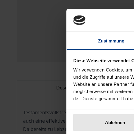
Zustimmung
Diese Webseite verwendet 
Wir verwenden Cookies, um I
und die Zugriffe auf unsere 
Website an unsere Partner fü
Description
möglicherweise mit weiteren
der Dienste gesammelt habe
Testamentsvollstreckung ist „Nachlassmanagement
auch eine effektive praktische Organisation, denn
Ablehnen
Da bereits zu Lebzeiten durch Testamentsvollstr