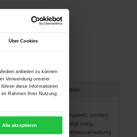
 vary at checkout.
Über Cookies
 Medien anbieten zu können
hrer Verwendung unserer
 führen diese Informationen
Product safety information
ie im Rahmen Ihrer Nutzung
licher wie steuerrechtlicher Vorgaben, sondern
altung unterstellt werden, steigt stetig.
Alle akzeptieren
bwicklung und längerfristige Nachlassverwaltung