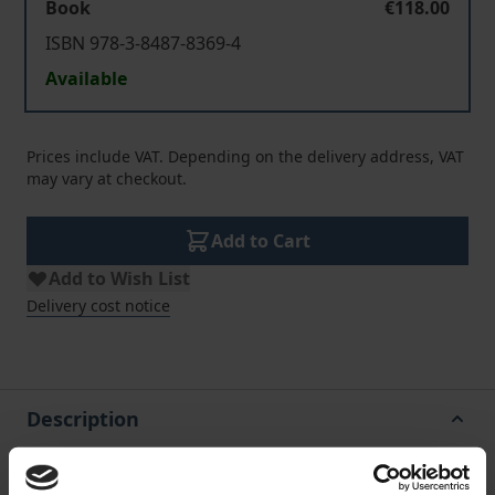
Book
€118.00
ISBN 978-3-8487-8369-4
Available
Prices include VAT. Depending on the delivery address, VAT
may vary at checkout.
Add to Cart
Add to Wish List
Delivery cost notice
Description
Seit über 20 Jahren das Standardwerk für die