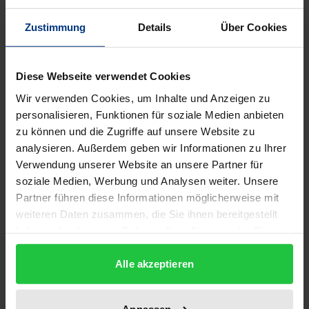
komplexe Praxis der Testamentsvollstreckung
Zustimmung
Details
Über Cookies
notwendigen Wissens, liefert das Werk verlässlich
das fachspezifische Know-how. Ideal ergänzt um
zahlreiche Checklisten, Adressen und über 180
Diese Webseite verwendet Cookies
Musterformulierungen.
Wir verwenden Cookies, um Inhalte und Anzeigen zu
personalisieren, Funktionen für soziale Medien anbieten
Die Neuauflage berücksichtigt zahlreiche
zu können und die Zugriffe auf unsere Website zu
Aktualisierungen und Erweiterungen: Neu
analysieren. Außerdem geben wir Informationen zu Ihrer
Verwendung unserer Website an unsere Partner für
aufgenommen und teils umfangreich behandelt
soziale Medien, Werbung und Analysen weiter. Unsere
wurden relevante Themen wie die
Partner führen diese Informationen möglicherweise mit
Testamentsvollstreckung im internationalen Bereich,
weiteren Daten zusammen, die Sie ihnen bereitgestellt
Bank oder Sparkasse als Testamentsvollstrecker,
haben oder die sie im Rahmen Ihrer Nutzung der Dienste
Testamentsvollstreckung und Stiftungsrecht,
gesammelt haben.
digitaler Nachlass nebst Online-Zahlungsdiensten
Alle akzeptieren
u.v.m.
Anpassen