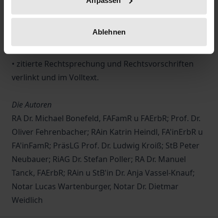
Der im Buch enthaltene
Online-Zugang
bietet
• bequeme Recherche über das gesamte Buch im
Ablehnen
Volltext
• alle Muster im Word-Format
• zitierte Rechtsprechung und Rechtsvorschriften
verlinkt und im Volltext.
Die Autoren
RA Dr. Michael Bonefeld, FAFamR u FAErbR; Prof. Dr.
Oliver Fehrenbacher; RAin Katrin Heindl, FA'inErbR u
FA'inFamR; PräsLG Prof. Dr. Ludwig Kroiß; StB Peter
Neubauer; RiAG Dr. Stefan Poller; RA Dr. Manuel
Tanck, FAErbR; RAin u StB'in Dr. Anja Vassel-Knauf;
Notar Lucas Wartenburger, Notar Dr. Dietmar
Weidlich