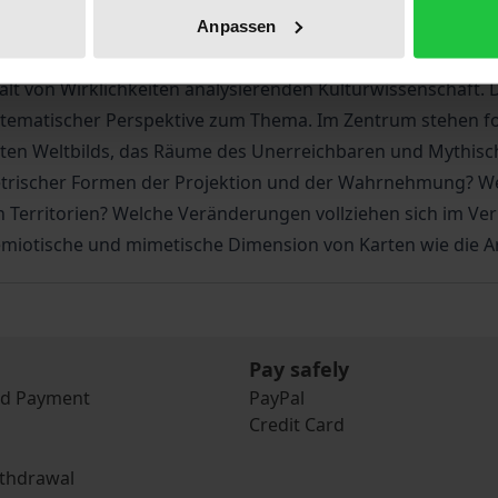
in ihren jeweiligen Wechselwirkungen studieren lassen. Ka
Anpassen
denen sich verschiedene Diskurse, Machtstrategien und Wiss
falt von Wirklichkeiten analysierenden Kulturwissenschaft
stematischer Perspektive zum Thema. Im Zentrum stehen folg
erten Weltbilds, das Räume des Unerreichbaren und Mythisc
metrischer Formen der Projektion und der Wahrnehmung? We
n Territorien? Welche Veränderungen vollziehen sich im Ver
emiotische und mimetische Dimension von Karten wie die Ar
Pay safely
nd Payment
PayPal
Credit Card
ithdrawal