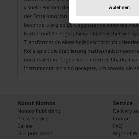
visuelle Formen der Repräsentation von ›Welt‹ 
Ablehnen
der Erstellung von Karten. Sie sind Felder, auf 
besonders ergiebige Gegenstände einer die Viel
Karten und Kartographien in historischer wie sy
Transformation eines heilsgeschichtlich orienti
Rolle spielt die Etablierung mathematisch-geo
universalen Verfügbarkeit und Erreichbarkeit vo
Instrumentarien sind geeignet, um sowohl die s
About Nomos
Service
Nomos Publishing
Delivery a
Press Service
Contact
Career
FAQ
Our publishers
Right of W