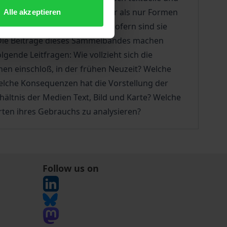
rtographien wiederum sind mehr als nur Formen
Alle akzeptieren
enssysteme schneiden, und insofern sind sie
. Die Beiträge dieses Sammelbandes machen
ende Leitfragen: Wie vollzieht sich die
hen einschloß, in der frühen Neuzeit? Welche
lche Konsequenzen hat die Vorstellung der
hältnis der Medien Text, Bild und Karte? Welche
ten ihres Gebrauchs zu analysieren?
Follow us on