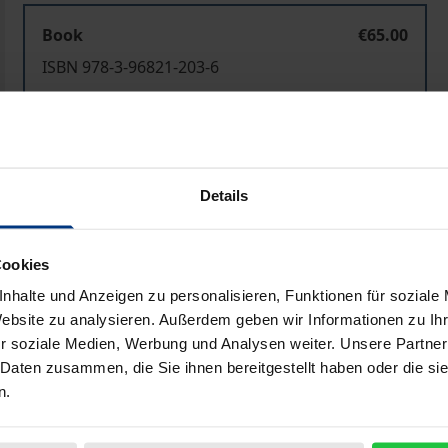
Book
€65.00
ISBN 978-3-96821-203-6
Available
Prices include VAT. Depending on the delivery address, VAT may
Details
Add to Cart
Add to Wish List
Delivery cost notice
Cookies
nhalte und Anzeigen zu personalisieren, Funktionen für soziale
Website zu analysieren. Außerdem geben wir Informationen zu I
r soziale Medien, Werbung und Analysen weiter. Unsere Partner
Bibliographical data
 Daten zusammen, die Sie ihnen bereitgestellt haben oder die s
n.
ben territorialer Wirklichkeit. Sie sind komplexe Zeichenge