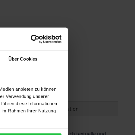
 vary at checkout.
Über Cookies
 Medien anbieten zu können
hrer Verwendung unserer
 führen diese Informationen
Product safety information
ie im Rahmen Ihrer Nutzung
füge, an denen sich exemplarisch textuelle und