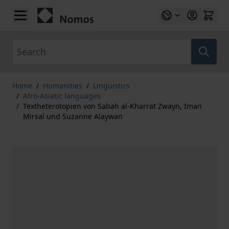
Skip to Content
Search
Home
/
Humanities
/
Linguistics
/
Afro-Asiatic languages
/
Textheterotopien von Sabah al-Kharrat Zwayn, Iman
Mirsal und Suzanne Alaywan