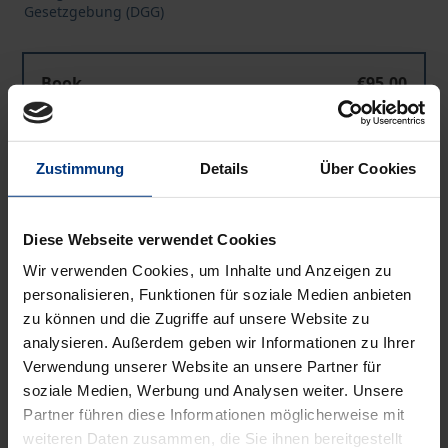
Gesetzgebung (DGG)
The crisis of confidence in legislation
Book
€95.00
ISBN 978-3-8487-6645-1
Available
Zustimmung
Details
Über Cookies
The crisis of confidence in legislation
eBook
€95.00
Diese Webseite verwendet Cookies
ISBN 978-3-7489-0724-4
Available
Wir verwenden Cookies, um Inhalte und Anzeigen zu
personalisieren, Funktionen für soziale Medien anbieten
zu können und die Zugriffe auf unsere Website zu
Prices include VAT. Depending on the delivery address, VAT
analysieren. Außerdem geben wir Informationen zu Ihrer
may vary at checkout.
Verwendung unserer Website an unsere Partner für
soziale Medien, Werbung und Analysen weiter. Unsere
Add to Cart
Partner führen diese Informationen möglicherweise mit
weiteren Daten zusammen, die Sie ihnen bereitgestellt