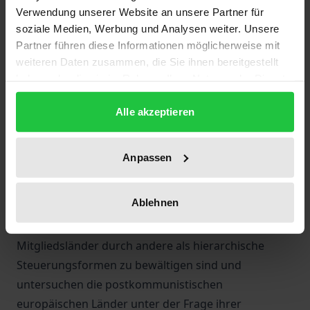
Forschungsthemen avanciert. Der vorliegende Band
Verwendung unserer Website an unsere Partner für
soziale Medien, Werbung und Analysen weiter. Unsere
diskutiert in fünf Beiträgen die "Europäisierung"
Partner führen diese Informationen möglicherweise mit
politischer Steuerung unter verschiedenen
weiteren Daten zusammen, die Sie ihnen bereitgestellt
Schwerpunkten. Die ersten beiden Beiträge
haben oder die sie im Rahmen Ihrer Nutzung der Dienste
behandeln die Ursachen für den Wandel der
gesammelt haben.
Staatlichkeit im Kontext der "Entgrenzung" und die
Alle akzeptieren
Prozesse, die zu einer "Europäisierung" politischer
Steuerung führen. Es folgen drei Beiträge, die die
Anpassen
Osterweiterung hinsichtlich der neuen politischen
Steuerungsformen in den Blick nehmen. Hierbei
Ablehnen
fragen die Autoren, ob konkrete
Anpassungsschwierigkeiten der neuen
Mitgliedsländer durch andere als hierarchische
Steuerungsformen zu bewältigen sind und
untersuchen die postkommunistischen
europäischen Länder unter der Frage ihrer