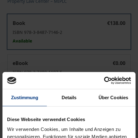
Property Law Center – MIPLC
The Notion of Secrecy
Book
€138.00
ISBN 978-3-8487-7146-2
Available
The Notion of Secrecy
eBook
€0.00
ISBN 978-3-7489-1197-5
Available
Zustimmung
Details
Über Cookies
Prices include VAT. Depending on the delivery address, VAT
may vary at checkout.
Diese Webseite verwendet Cookies
Add to Cart
Wir verwenden Cookies, um Inhalte und Anzeigen zu
Add to Wish List
personalisieren, Funktionen für soziale Medien anbieten