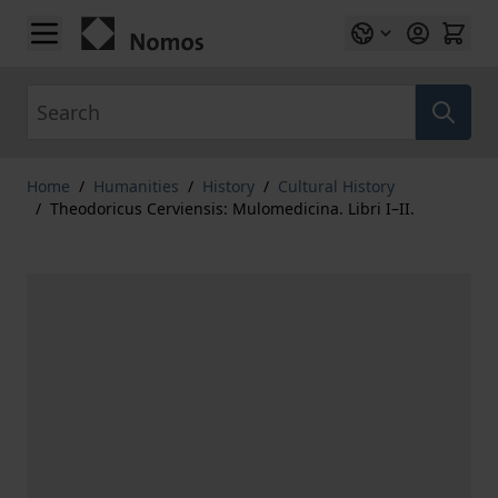
Skip to Content
Search
Home
/
Humanities
/
History
/
Cultural History
/
Theodoricus Cerviensis: Mulomedicina. Libri I–II.