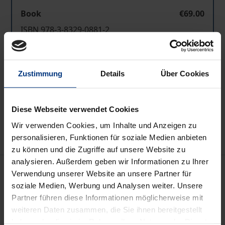
Book
€69.00
ISBN 978-3-8329-0881-2
Not available
Zustimmung
Details
Über Cookies
Add to Cart
Add to Wish List
Diese Webseite verwendet Cookies
Delivery cost notice
Wir verwenden Cookies, um Inhalte und Anzeigen zu
personalisieren, Funktionen für soziale Medien anbieten
zu können und die Zugriffe auf unsere Website zu
analysieren. Außerdem geben wir Informationen zu Ihrer
Description
Verwendung unserer Website an unsere Partner für
soziale Medien, Werbung und Analysen weiter. Unsere
Time-Sharing-Verträge sind in jüngerer Zeit lebhaft
Partner führen diese Informationen möglicherweise mit
weiteren Daten zusammen, die Sie ihnen bereitgestellt
diskutiert worden. Eine aktuelle Aufarbeitung des
haben oder die sie im Rahmen Ihrer Nutzung der Dienste